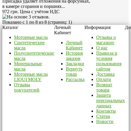
Присадка удаляет отложения на форсунках,
в камере сгорания и поршнях...
972 грн.
Цена с учётом НДС
Показано с 1 по 8 из 8 (страниц: 1)
Каталог
Личный
Информация
До
Кабинет
Моторные масла
Отзывы о
Синтетические
Личный
магазине
масла
Кабинет
О нас
Полусинтетические
История
Правила и
масла
заказов
условия
Минеральные
Закладки
пользования
масла
Вернуть
сайтом
Моторные масла
товар
Доставка
LIQUI MOLY
Рассылка
Оплата
Отзывы
Возврат
покупателей
товара
Защита
персональных
данных
Контакты
Статьи
Новости