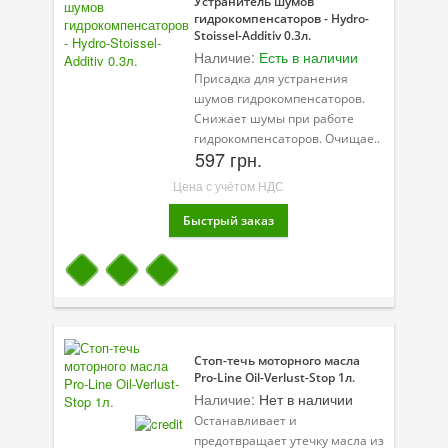
Устранитель шумов
Присадки в масло
гидрокомпенсаторов - Hydro-
Stoissel-Additiv 0.3л.
Присадки в системы охлаждения
Наличие:
Есть в наличии
Присадка для устранения
Присадки в топливо
шумов гидрокомпенсаторов.
Снижает шумы при работе
Автокосметика
гидрокомпенсаторов. Очищае..
597 грн.
Трансмиссионные масла
Цена с учётом НДС
Сервисные продукты
Оборудование
Клеи и герметики
Профи-серия
Стоп-течь моторного масла
Уход за кондиционером
Pro-Line Oil-Verlust-Stop 1л.
Наличие:
Нет в наличии
Смазки
Останавливает и
предотвращает утечку масла из
Специальные программы