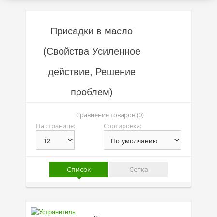
Присадки в масло
Акции
Присадки в масло
Моторные масла
(Свойства Усиленное
Синтетические масла
действие, Решение
Полусинтетические масла
проблем)
Минеральные масла
Масло с молибденом
Сравнение товаров (0)
На странице:
Сортировка:
Линейка масел Molygen
Линейка масел Top Tec
Линейка масел Special Tec
Список
Сетка
Линейка масел Optimal
Присадки