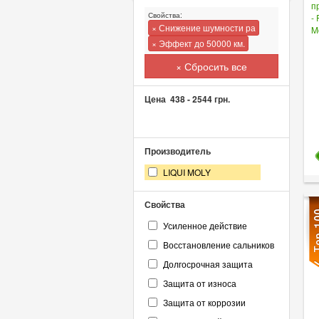
Свойства:
× Снижение шумности ра
× Эффект до 50000 км.
× Сбросить все
Цена
438
-
2544
грн.
Производитель
LIQUI MOLY
Свойства
Усиленное действие
Восстановление сальников
Долгосрочная защита
Защита от износа
Защита от коррозии