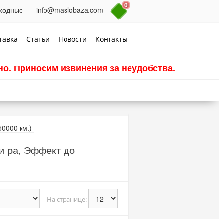
0
выходные
info@maslobaza.com
тавка
Статьи
Новости
Контакты
о. Приносим извинения за неудобства.
и ра, Эффект до
На странице: