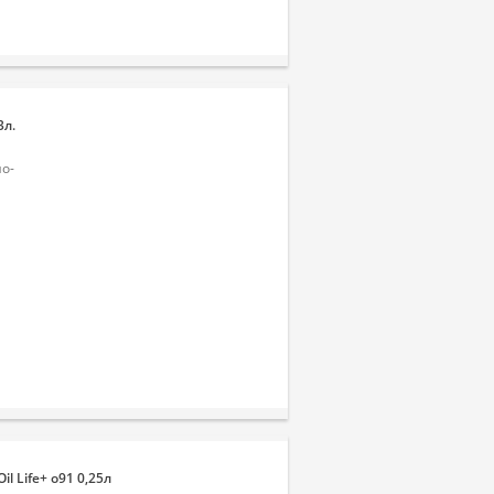
3л.
о-
l Life+ o91 0,25л