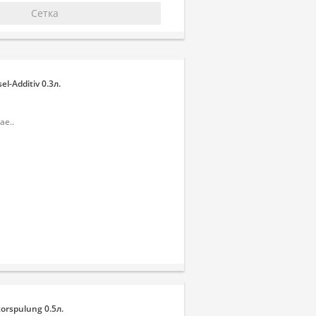
Сетка
-Additiv 0.3л.
е..
rspulung 0.5л.