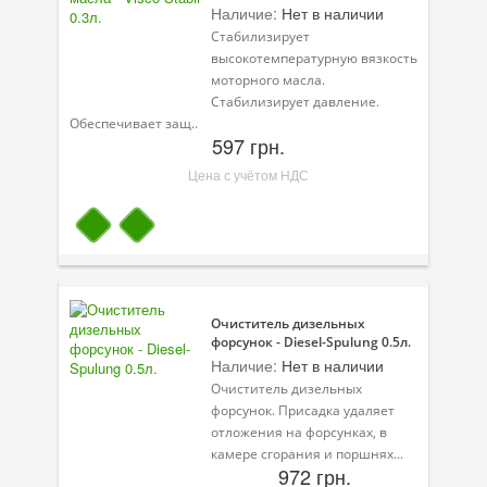
Масла для лодочных моторов
Наличие:
Нет в наличии
Стабилизирует
Моторное масло для мотоцикла
высокотемпературную вязкость
моторного масла.
Оружейное масло
Стабилизирует давление.
Обеспечивает защ..
Садовая программа
597 грн.
Цена с учётом НДС
Промышленная программа
Технологические жидкости
Зимняя программа
Очиститель дизельных
форсунок - Diesel-Spulung 0.5л.
Наличие:
Нет в наличии
Очиститель дизельных
форсунок. Присадка удаляет
отложения на форсунках, в
камере сгорания и поршнях...
972 грн.