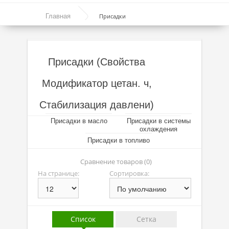
Моторные масла
Главная
Присадки
Синтетические масла
Полусинтетические масла
Присадки (Свойства
Минеральные масла
Модификатор цетан. ч,
Масло с молибденом
Стабилизация давлени)
Линейка масел Molygen
Присадки в масло
Присадки в системы
Линейка масел Top Tec
охлаждения
Присадки в топливо
Линейка масел Special Tec
Сравнение товаров (0)
Линейка масел Optimal
На странице:
Сортировка:
Присадки
Присадки в масло
Список
Сетка
Присадки в системы охлаждения