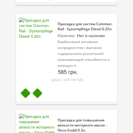
Присадки в топливо
Автокосметика
Присадка для систем Common-
Rail - Systempflege Diesel 0.25л.
Трансмиссионные масла
Наличие:
Нет в наличии
Комбинация активных
Сервисные продукты
ингредиентов с высоким
содержанием усилителей
Оборудование
смазывающей способности и
моющих п..
Клеи и герметики
585 грн.
Профи-серия
Цена с учётом НДС
Уход за кондиционером
Смазки
Специальные программы
Присадка для повышения
Велосипедная программа
вязкости моторного масла -
Visco-Stabil 0.3л.