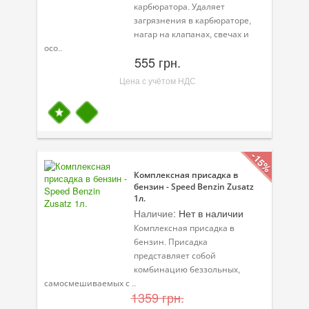
Масла для лодочных моторов
карбюратора. Удаляет
загрязнения в карбюраторе,
Моторное масло для мотоцикла
нагар на клапанах, свечах и
осо..
555 грн.
Оружейное масло
Цена с учётом НДС
Садовая программа
Промышленная программа
Технологические жидкости
-15%
Зимняя программа
Комплексная присадка в
бензин - Speed Benzin Zusatz
1л.
Наличие:
Нет в наличии
Комплексная присадка в
бензин. Присадка
представляет собой
комбинацию беззольных,
самосмешиваемых с ..
1359 грн.