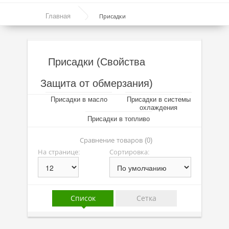
Моторные масла
Главная
Присадки
Синтетические масла
Полусинтетические масла
Присадки (Свойства
Минеральные масла
Защита от обмерзания)
Масло с молибденом
Присадки в масло
Присадки в системы
Линейка масел Molygen
охлаждения
Присадки в топливо
Линейка масел Top Tec
Сравнение товаров (0)
Линейка масел Special Tec
На странице:
Сортировка:
Линейка масел Optimal
Присадки
Список
Сетка
Присадки в масло
Присадки в системы охлаждения