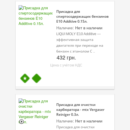
Присадки в топливо
Присадка для
спиртосодержащих бензинов
Автокосметика
E10 Additive 0.15л.
Наличие:
Нет в наличии
Трансмиссионные масла
LIQUI MOLY E10 Additive —
эффективная защита
Сервисные продукты
двигателя при переходе на
бензин с этанолом С ..
Оборудование
432 грн.
Цена с учётом НДС
Клеи и герметики
Профи-серия
Уход за кондиционером
Смазки
Присадка для очистки
карбюратора - mtx Vergaser
Специальные программы
Reiniger 0.3л.
Наличие:
Нет в наличии
Велосипедная программа
Присадка для очистки