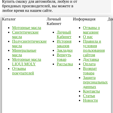
Купить смазку для автомобиля, любую и от
брендовых производителей, вы можете в
любое время на нашем сайте.
Каталог
Личный
Информация
До
Кабинет
Моторные масла
Отзывы о
Синтетические
Личный
магазине
масла
Кабинет
О нас
Полусинтетические
История
Правила и
масла
заказов
условия
Минеральные
Закладки
пользования
масла
Вернуть
сайтом
Моторные масла
товар
Доставка
LIQUI MOLY
Рассылка
Оплата
Отзывы
Возврат
покупателей
товара
Защита
персональных
данных
Контакты
Статьи
Новости