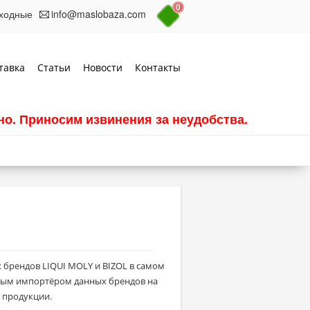
0
выходные
info@maslobaza.com
тавка
Статьи
Новости
Контакты
о. Приносим извинения за неудобства.
брендов LIQUI MOLY и BIZOL в самом
ным импортёром данных брендов на
 продукции.