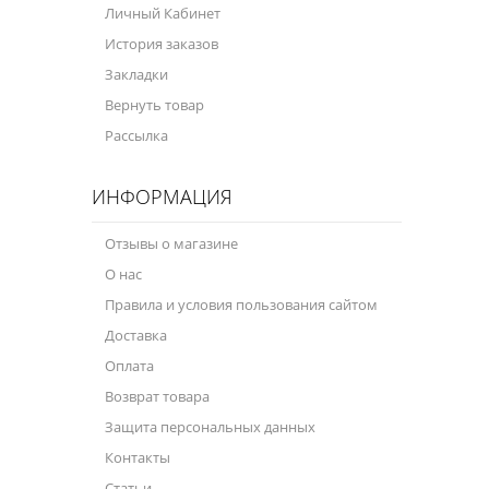
Личный Кабинет
Велосипедная программа
История заказов
Закладки
Масла для лодочных моторов
Вернуть товар
Моторное масло для мотоцикла
Рассылка
Оружейное масло
ИНФОРМАЦИЯ
Садовая программа
Отзывы о магазине
Промышленная программа
О нас
Технологические жидкости
Правила и условия пользования сайтом
Доставка
Зимняя программа
Оплата
Возврат товара
Защита персональных данных
Контакты
Статьи