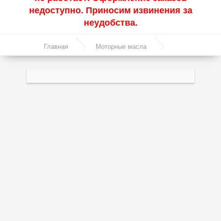
недоступно. Приносим извинения за
Акции
неудобства.
Моторные масла
Главная
Моторные масла
Синтетические масла
Синтетическое моторное масло - KROON OIL
Полусинтетические масла
ASYNTHO 5W-30 4л
Минеральные масла
Масло с молибденом
Линейка масел Molygen
Линейка масел Top Tec
Линейка масел Special Tec
Линейка масел Optimal
Присадки