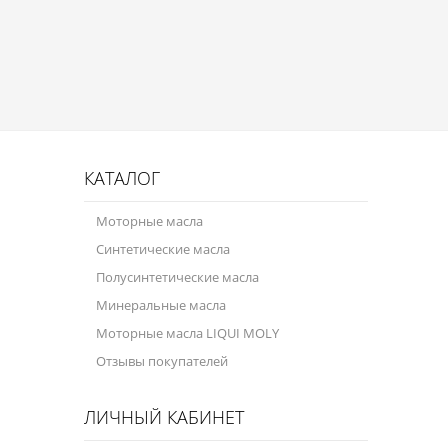
Присадки в масло
Присадки в системы охлаждения
Присадки в топливо
Автокосметика
Трансмиссионные масла
КАТАЛОГ
Сервисные продукты
Моторные масла
Синтетические масла
Оборудование
Полусинтетические масла
Клеи и герметики
Минеральные масла
Профи-серия
Моторные масла LIQUI MOLY
Отзывы покупателей
Уход за кондиционером
Смазки
ЛИЧНЫЙ КАБИНЕТ
Специальные программы