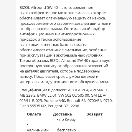
BIZOL Allround 5W-40 – это современное
высокоэффективное моторное масло, которое
обеспечивает оптимальную защиту от износа,
преждевременного старения деталей двигателя и
от образования шлама. Оптимальный подбор
антифрикционных и антикоррозионных
присадок и также использование
высококачественных базовых масел
обеспечивает отличное смазывание, особенно
при эксплуатации в экстремальных условиях.
Таким образом, BIZOL Allround 5W-40 гарантирует
постоянную защиту от образования отложений
на деталях двигателя, которые подвержены
износу. Продлевает срок службы деталей и
интервалы между техническим обслуживанием.
Спецификации и допуски: ACEA A3/B4, API SN/CF,
MB 229.3, BMW LL 01, VW 502 00/505 00, GM LL A-
025/LL B-025, Porsche A40, Renault RN 0700/RN 0710,
Fiat 9.55535 N2, Peugeot B71 2296
Оплата
Доставка
Возврат
• по Киеву
•
-
наличными
бесплатно