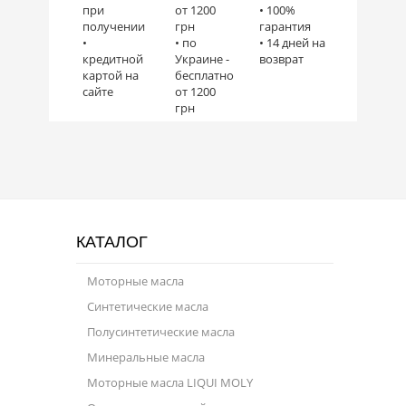
при
от 1200
• 100%
получении
грн
гарантия
•
• по
• 14 дней на
кредитной
Украине -
возврат
картой на
бесплатно
сайте
от 1200
грн
КАТАЛОГ
Моторные масла
Синтетические масла
Полусинтетические масла
Минеральные масла
Моторные масла LIQUI MOLY