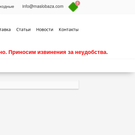
0
выходные
info@maslobaza.com
тавка
Статьи
Новости
Контакты
о. Приносим извинения за неудобства.