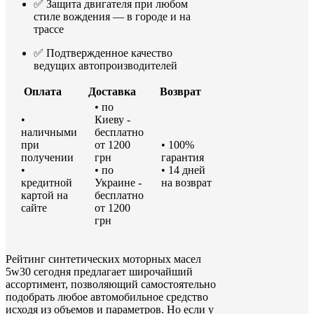
✅
Защита
двигателя
при
любом
стиле
вождения —
в
городе
и
на
трассе
✅
Подтвержденное
качество
ведущих
автопроизводителей
Оплата
Доставка
Возврат
• по
•
Киеву -
наличными
бесплатно
при
от 1200
• 100%
получении
грн
гарантия
•
• по
• 14 дней
кредитной
Украине -
на возврат
картой на
бесплатно
сайте
от 1200
грн
Рейтинг синтетических моторных масел
5w30 сегодня предлагает широчайший
ассортимент, позволяющий самостоятельно
подобрать любое автомобильное средство
исходя из объемов и параметров. Но если у