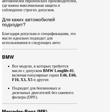
автомобилей
европейских
производителей,
где
важна
максимальная
защита
и
соблюдение
строгих
допусков.
Для
каких
автомобилей
подходит?
Благодаря
допускам
и
спецификациям,
это
масло
идеально
подходит
для
использования
в
следующих
авто:
BMW
Все
модели,
в
которых
требуется
масло
с
допуском
BMW
Longlife-
01
,
включая
популярные
серии
E46,
E60,
F10,
X3,
X5
и
другие.
Подходит
для
бензиновых
и
дизельных
двигателей
без
сажевого
фильтра (
DPF).
Mercedes-
Benz (
MB)