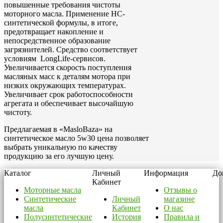
повышенные требования чистоты
моторного масла. Применение НС-
синтетической формулы, в итоге,
предотвращает накопление и
непосредственное образование
загрязнителей. Средство соответствует
условиям LongLife-сервисов.
Увеличивается скорость поступления
масляных масс к деталям мотора при
низких окружающих температурах.
Увеличивает срок работоспособности
агрегата и обеспечивает высочайшую
чистоту.
Предлагаемая в «MasloBaza» на
синтетическое масло 5w30 цена позволяет
выбрать уникальную по качеству
продукцию за его лучшую цену.
Каталог
Личный
Информация
До
Кабинет
Моторные масла
Отзывы о
Синтетические
Личный
магазине
масла
Кабинет
О нас
Полусинтетические
История
Правила и