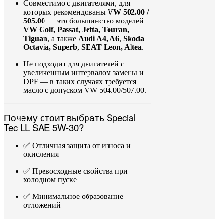
Совместимо
с
двигателями,
для
которых
рекомендованы
VW
502.00 /
505.00
—
это
большинство
моделей
VW
Golf,
Passat,
Jetta,
Touran,
Tiguan
,
а
также
Audi
A4,
A6
,
Skoda
Octavia,
Superb
,
SEAT
Leon,
Altea
.
Не
подходит
для
двигателей
с
увеличенным
интервалом
замены
и
DPF —
в
таких
случаях
требуется
масло
с
допуском
VW
504.00/
507.00.
Почему
стоит
выбрать
Special
Tec
LL
SAE
5W-
30?
✅
Отличная
защита
от
износа
и
окисления
✅
Превосходные
свойства
при
холодном
пуске
✅
Минимальное
образование
отложений