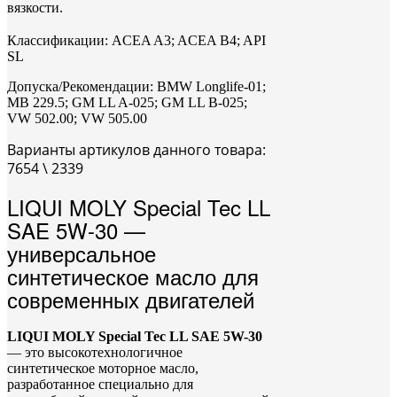
вязкости.
Классификации: ACEA A3; ACEA B4; API
SL
Допуска/Рекомендации: BMW Longlife-01;
MB 229.5; GM LL A-025; GM LL B-025;
VW 502.00; VW 505.00
Варианты артикулов данного товара:
7654 \ 2339
LIQUI
MOLY
Special
Tec
LL
SAE
5W-
30 —
универсальное
синтетическое
масло
для
современных
двигателей
LIQUI
MOLY
Special
Tec
LL
SAE
5W-
30
—
это
высокотехнологичное
синтетическое
моторное
масло,
разработанное
специально
для