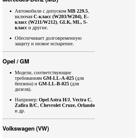
Автомобили
с
допуском
MB
229.5
,
включая
C-
класс (
W203/
W204)
,
E-
класс (
W211/
W212)
,
GLK,
ML,
S-
класс
и
другие.
Обеспечивает
долговременную
защиту
и
низкое
испарение.
Opel /
GM
Модели,
соответствующие
требованиям
GM-
LL-
A-
025
(
для
бензина)
и
GM-
LL-
B-
025
(
для
дизеля).
Например:
Opel
Astra
H/
J
,
Vectra
C
,
Zafira
B/
C
,
Chevrolet
Cruze,
Orlando
и
др.
Volkswagen (
VW)