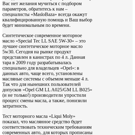
Вас нет желания мучиться с подбором
параметров, обратитесь к нам –
специалисты «MasloBaza» всегда окажут
квалифицированную помощь и Ваш выбор
будет минимальным по времени.
Синтетическое современное моторное
масло «Special Tec LL SAE 5W-30» – это
лучшее синтетическое моторное масло
5w30. Сегодня на рынке продукт
представлен в канистрах по 4 л. Данная
тара в 2009 году разрабатывалась
специально для владельцев «Opel»: в
данных авто, чаще всего, установлены
масляные системы с объемом меньше 4 л.
Так что для нынешних пользователей
допусков «Opel GM LL A025/GM LL B025»
(и не только!) производители упростили
процесс смены масла, а также, понизили
затратность.
Тест моторного масла «Liqui Moly»
показал, что маслянное средство будет
соответствовать техническим требованиям
современных авто, для которых прописаны