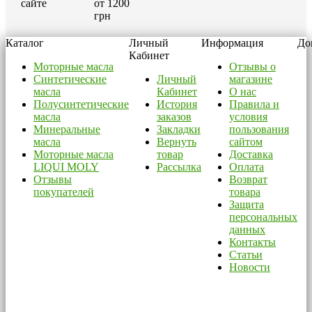
сайте
от 1200
грн
Каталог
Личный
Информация
До
Кабинет
Моторные масла
Отзывы о
Синтетические
Личный
магазине
масла
Кабинет
О нас
Полусинтетические
История
Правила и
масла
заказов
условия
Минеральные
Закладки
пользования
масла
Вернуть
сайтом
Моторные масла
товар
Доставка
LIQUI MOLY
Рассылка
Оплата
Отзывы
Возврат
покупателей
товара
Защита
персональных
данных
Контакты
Статьи
Новости