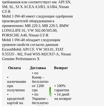
требования или соответствует им: API SN,
SM, SL, SJ X ACEA A3/B3, A3/B4, Nissan
GT-R
Mobil 1 0W-40 имеет следующие одобрения
производителей оборудования к
применению: MB 229.3, MB 229.5, BMW
LONGLIFE 01, VW 502.00/505.00,
PORSCHE A40, Nissan GT-R
Mobil 1 0W-40 обладает следующим
уровнем свойств согласно данным
ExxonMobil: API CF, VW 503.01, FIAT
9.55535 - M2, Ford WSS-M2C937-A, Nissan
Genuine Performances X
Оплата
Доставка
Возврат
• по
•
Киеву -
наличными
бесплатно
при
от 1200
• 100%
получении
грн
гарантия
•
• по
• 14 дней
кредитной
Украине -
на возврат
картой на
бесплатно