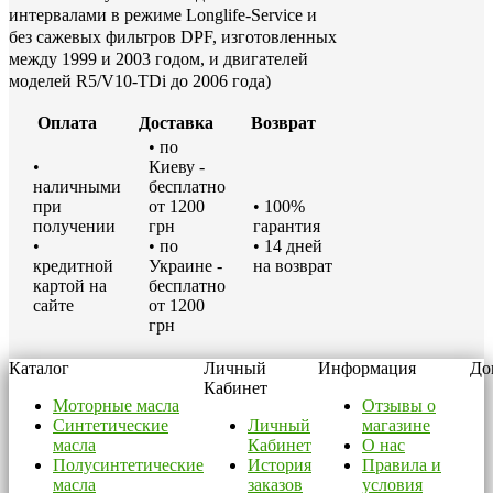
интервалами в режиме Longlife-Service и
без сажевых фильтров DPF, изготовленных
между 1999 и 2003 годом, и двигателей
моделей R5/V10-TDi до 2006 года)
Оплата
Доставка
Возврат
• по
•
Киеву -
наличными
бесплатно
при
от 1200
• 100%
получении
грн
гарантия
•
• по
• 14 дней
кредитной
Украине -
на возврат
картой на
бесплатно
сайте
от 1200
грн
Каталог
Личный
Информация
До
Кабинет
Моторные масла
Отзывы о
Синтетические
Личный
магазине
масла
Кабинет
О нас
Полусинтетические
История
Правила и
масла
заказов
условия