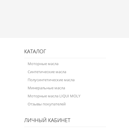
Присадки в масло
Присадки в системы охлаждения
Присадки в топливо
Автокосметика
Трансмиссионные масла
КАТАЛОГ
Сервисные продукты
Моторные масла
Синтетические масла
Оборудование
Полусинтетические масла
Клеи и герметики
Минеральные масла
Профи-серия
Моторные масла LIQUI MOLY
Отзывы покупателей
Уход за кондиционером
Смазки
ЛИЧНЫЙ КАБИНЕТ
Специальные программы