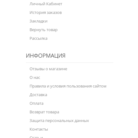
Личный Кабинет
Велосипедная программа
История заказов
Закладки
Масла для лодочных моторов
Вернуть товар
Моторное масло для мотоцикла
Рассылка
Оружейное масло
ИНФОРМАЦИЯ
Садовая программа
Отзывы о магазине
Промышленная программа
О нас
Технологические жидкости
Правила и условия пользования сайтом
Доставка
Зимняя программа
Оплата
Возврат товара
Защита персональных данных
Контакты
Статьи