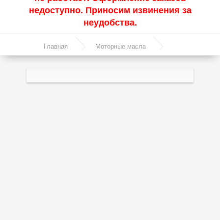
недоступно. Приносим извинения за
Акции
неудобства.
Моторные масла
Главная
Моторные масла
Синтетические масла
Синтетическое моторное масло Mobil Super 3000
Полусинтетические масла
X1 Formula FE 5W-30 5л
Минеральные масла
Масло с молибденом
Линейка масел Molygen
Линейка масел Top Tec
Линейка масел Special Tec
Линейка масел Optimal
Присадки