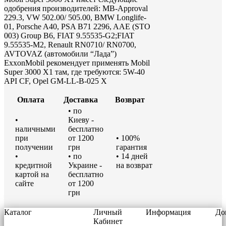
одобрения производителей: MB-Approval
229.3, VW 502.00/ 505.00, BMW Longlife-
01, Porsche A40, PSA B71 2296, AAE (STO
003) Group B6, FIAT 9.55535-G2;FIAT
9.55535-M2, Renault RN0710/ RN0700,
AVTOVAZ (автомобили “Лада”)
ExxonMobil рекомендует применять Mobil
Super 3000 X1 там, где требуются: 5W-40
API CF, Opel GM-LL-B-025 X
Оплата
Доставка
Возврат
• по
•
Киеву -
наличными
бесплатно
при
от 1200
• 100%
получении
грн
гарантия
•
• по
• 14 дней
кредитной
Украине -
на возврат
картой на
бесплатно
сайте
от 1200
грн
Каталог
Личный
Информация
До
Кабинет