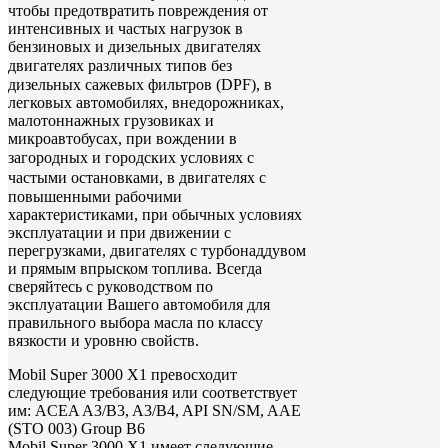
чтобы предотвратить повреждения от
интенсивных и частых нагрузок в
бензиновых и дизельных двигателях
двигателях различных типов
без
дизельных сажевых фильтров (DPF), в
легковых автомобилях, внедорожниках,
малотоннажных грузовиках и
микроавтобусах, при вождении в
загородных и городских условиях
с
частыми остановками, в д
вигателях с
повышенными рабочими
характеристиками, при обычных условиях
эксплуатации и при движении с
перегрузками, двигателях с турбонаддувом
и прямым впрыском топлива. Всегда
сверяйтесь с руководством по
эксплуатации Вашего автомобиля для
правильного выбора масла по классу
вязкости и уровню свойств.
Mobil Super 3000 X1 превосходит
следующие требования или соответствует
им: ACEA A3/B3, A3/B4, API SN/SM, AAE
(STO 003) Group B6
Mobil Super 3000 X1 имеет следующие