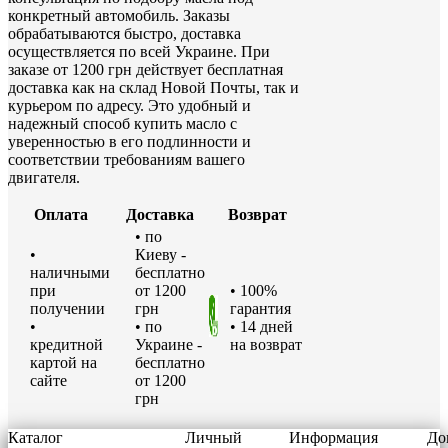
конкретный автомобиль. Заказы
обрабатываются быстро, доставка
осуществляется по всей Украине. При
заказе от 1200 грн действует бесплатная
доставка как на склад Новой Почты, так и
курьером по адресу. Это удобный и
надежный способ купить масло с
уверенностью в его подлинности и
соответствии требованиям вашего
двигателя.
Оплата
Доставка
Возврат
• по
•
Киеву -
наличными
бесплатно
при
от 1200
• 100%
получении
грн
гарантия
•
• по
• 14 дней
кредитной
Украине -
на возврат
картой на
бесплатно
сайте
от 1200
грн
Каталог
Личный
Информация
До