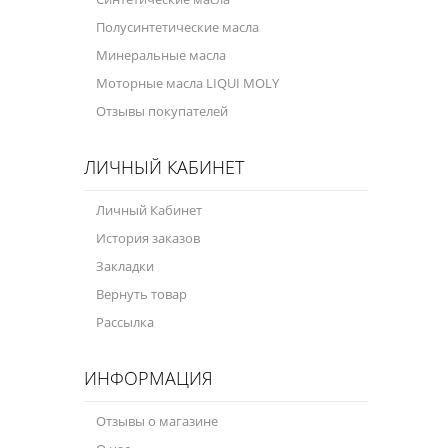
Полусинтетические масла
Велосипедная программа
Минеральные масла
Масла для лодочных моторов
Моторные масла LIQUI MOLY
Отзывы покупателей
Моторное масло для мотоцикла
Оружейное масло
ЛИЧНЫЙ КАБИНЕТ
Садовая программа
Личный Кабинет
Промышленная программа
История заказов
Закладки
Технологические жидкости
Вернуть товар
Зимняя программа
Рассылка
ИНФОРМАЦИЯ
Отзывы о магазине