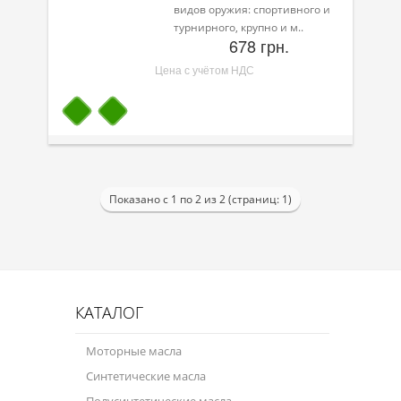
видов оружия: спортивного и
турнирного, крупно и м..
Велосипедная программа
678 грн.
Масла для лодочных моторов
Цена с учётом НДС
Моторное масло для мотоцикла
Оружейное масло
Садовая программа
Показано с 1 по 2 из 2 (страниц: 1)
Промышленная программа
Технологические жидкости
Зимняя программа
КАТАЛОГ
Моторные масла
Синтетические масла
Полусинтетические масла