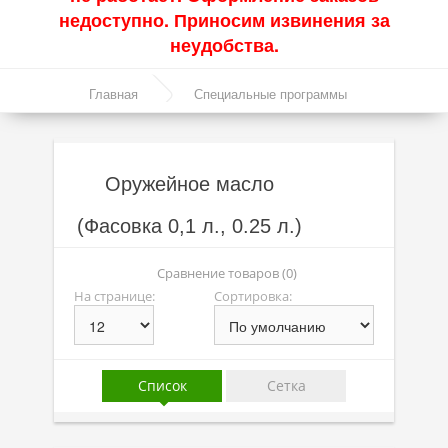
недоступно. Приносим извинения за
Акции
неудобства.
Моторные масла
Главная
Специальные программы
Синтетические масла
Оружейное масло
Полусинтетические масла
Оружейное масло
Минеральные масла
(Фасовка 0,1 л., 0.25 л.)
Масло с молибденом
Линейка масел Molygen
Сравнение товаров (0)
На странице:
Сортировка:
Линейка масел Top Tec
Линейка масел Special Tec
Линейка масел Optimal
Список
Сетка
Присадки