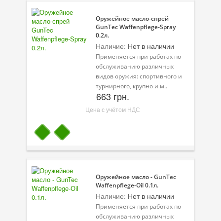
Присадки в масло
Оружейное масло-спрей
Присадки в системы охлаждения
GunTec Waffenpflege-Spray
0.2л.
Наличие:
Нет в наличии
Присадки в топливо
Применяется при работах по
Автокосметика
обслуживанию различных
видов оружия: спортивного и
Трансмиссионные масла
турнирного, крупно и м..
663 грн.
Сервисные продукты
Цена с учётом НДС
Оборудование
Клеи и герметики
Профи-серия
Оружейное масло - GunTec
Уход за кондиционером
Wаffеnрflеgе-Оil 0.1л.
Наличие:
Нет в наличии
Смазки
Применяется при работах по
обслуживанию различных
Специальные программы