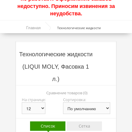
недоступно. Приносим извинения за
Акции
неудобства.
Моторные масла
Главная
Технологические жидкости
Синтетические масла
Полусинтетические масла
Технологические жидкости
Минеральные масла
(LIQUI MOLY, Фасовка 1
Масло с молибденом
л.)
Линейка масел Molygen
Линейка масел Top Tec
Сравнение товаров (0)
На странице:
Сортировка:
Линейка масел Special Tec
Линейка масел Optimal
Присадки
Список
Сетка