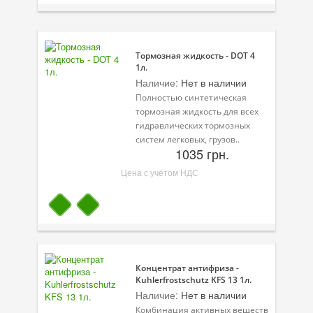
Присадки в масло
Присадки в системы охлаждения
Тормозная жидкость - DOT 4
Присадки в топливо
1л.
Наличие:
Нет в наличии
Автокосметика
Полностью синтетическая
тормозная жидкость для всех
Трансмиссионные масла
гидравлических тормозных
систем легковых, грузов..
Сервисные продукты
1035 грн.
Цена с учётом НДС
Оборудование
Клеи и герметики
Профи-серия
Уход за кондиционером
Концентрат антифриза -
Kuhlerfrostschutz KFS 13 1л.
Смазки
Наличие:
Нет в наличии
Специальные программы
Комбинация активных веществ