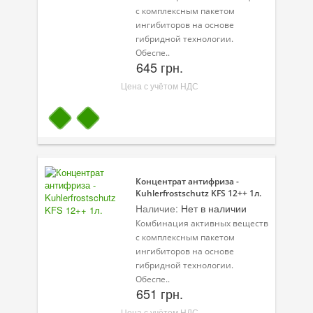
с комплексным пакетом
Велосипедная программа
ингибиторов на основе
гибридной технологии.
Масла для лодочных моторов
Обеспе..
645 грн.
Моторное масло для мотоцикла
Цена с учётом НДС
Оружейное масло
Садовая программа
Промышленная программа
Концентрат антифриза -
Технологические жидкости
Kuhlerfrostschutz KFS 12++ 1л.
Наличие:
Нет в наличии
Зимняя программа
Комбинация активных веществ
с комплексным пакетом
ингибиторов на основе
гибридной технологии.
Обеспе..
651 грн.
Цена с учётом НДС