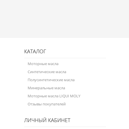
Присадки в масло
Присадки в системы охлаждения
Присадки в топливо
Автокосметика
Трансмиссионные масла
КАТАЛОГ
Сервисные продукты
Моторные масла
Синтетические масла
Оборудование
Полусинтетические масла
Клеи и герметики
Минеральные масла
Профи-серия
Моторные масла LIQUI MOLY
Отзывы покупателей
Уход за кондиционером
Смазки
ЛИЧНЫЙ КАБИНЕТ
Специальные программы