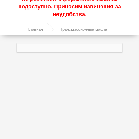
недоступно. Приносим извинения за
Акции
неудобства.
Моторные масла
Главная
Трансмиссионные масла
Синтетические масла
Тракторное масло - TraktorOil UTTO SAE
Полусинтетические масла
10W-30 20л.
Минеральные масла
Масло с молибденом
Линейка масел Molygen
Линейка масел Top Tec
Линейка масел Special Tec
Линейка масел Optimal
Присадки