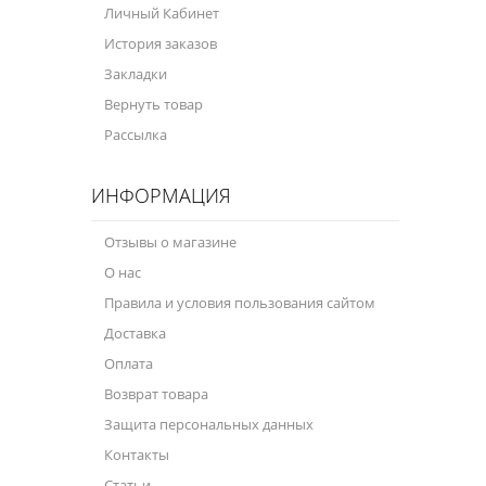
Личный Кабинет
Велосипедная программа
История заказов
Закладки
Масла для лодочных моторов
Вернуть товар
Моторное масло для мотоцикла
Рассылка
Оружейное масло
ИНФОРМАЦИЯ
Садовая программа
Отзывы о магазине
Промышленная программа
О нас
Технологические жидкости
Правила и условия пользования сайтом
Доставка
Зимняя программа
Оплата
Возврат товара
Защита персональных данных
Контакты
Статьи