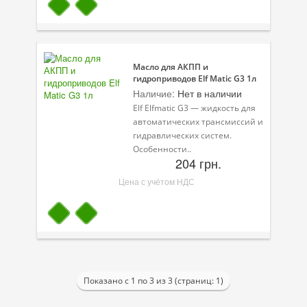
Велосипедная программа
Масла для лодочных моторов
Масло для АКПП и
Моторное масло для мотоцикла
гидроприводов Elf Matic G3 1л
Наличие:
Нет в наличии
Оружейное масло
Elf Elfmatic G3 — жидкость для
автоматических трансмиссий и
Садовая программа
гидравлических систем.
Особенности..
Промышленная программа
204 грн.
Цена с учётом НДС
Технологические жидкости
Зимняя программа
Показано с 1 по 3 из 3 (страниц: 1)