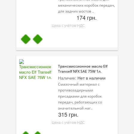
Присадки в масло
механических коробок передач,
для задних мостов ..
Присадки в системы охлаждения
174 грн.
Цена с учётом НДС
Присадки в топливо
Автокосметика
Трансмиссионные масла
Сервисные продукты
Трансмиссионное масло Elf
Tranself NFX SAE 75W 1л.
Оборудование
Наличие:
Нет в наличии
Смазочный материал с
Клеи и герметики
противозадирными
присадками для коробок
Профи-серия
передач, работающих со
значительной наг..
Уход за кондиционером
315 грн.
Смазки
Цена с учётом НДС
Специальные программы