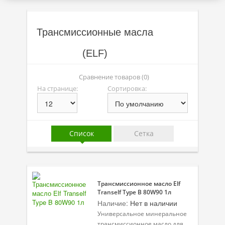
Акции
Трансмиссионные масла
Моторные масла
(ELF)
Синтетические масла
Полусинтетические масла
Сравнение товаров (0)
На странице:
Сортировка:
Минеральные масла
Масло с молибденом
Список
Сетка
Линейка масел Molygen
Линейка масел Top Tec
Линейка масел Special Tec
Трансмиссионное масло Elf
Tranself Type B 80W90 1л
Линейка масел Optimal
Наличие:
Нет в наличии
Присадки
Универсальное минеральное
трансмиссионное масло для