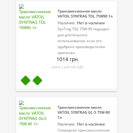
Присадки в масло
Трансмиссионное масло
Присадки в системы охлаждения
VATOIL SYNTRAG TDL 75W90 1л
Наличие:
Нет в наличии
Присадки в топливо
SynTrag TDL 75W-90 подходит
для длительного
Автокосметика
использования, если это
одобрено производителем
Трансмиссионные масла
оригинал..
1014 грн.
Сервисные продукты
Цена с учётом НДС
Оборудование
Клеи и герметики
Профи-серия
Трансмиссионное масло
Уход за кондиционером
VATOIL SYNTRAG GL-5 75W-90
1л
Смазки
Наличие:
Нет в наличии
Гипоидное трансмиссионное
Специальные программы