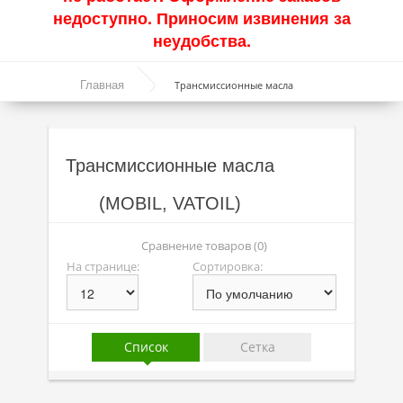
недоступно. Приносим извинения за
Акции
неудобства.
Моторные масла
Главная
Трансмиссионные масла
Синтетические масла
Полусинтетические масла
Трансмиссионные масла
Минеральные масла
(MOBIL, VATOIL)
Масло с молибденом
Линейка масел Molygen
Сравнение товаров (0)
На странице:
Сортировка:
Линейка масел Top Tec
Линейка масел Special Tec
Линейка масел Optimal
Список
Сетка
Присадки