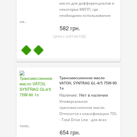
масло для дифференциалов и
некоторых МКПП, где
Велосипедная программа
необходимо использование
см..
Масла для лодочных моторов
582 грн.
Моторное масло для мотоцикла
Цена с учётом НДС
Оружейное масло
Садовая программа
Промышленная программа
Трансмиссионное масло
Технологические жидкости
VATOIL SYNTRAG GL-4/5 75W-90
1л
Зимняя программа
Наличие:
Нет в наличии
Универсальное
трансмиссионное масло.
Относится к класификации TDL
- Total Drive Line - для всех
типо..
654 грн.