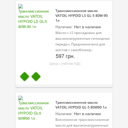
Присадки в масло
Трансмиссионное масло
Присадки в системы охлаждения
VATOIL HYPOID LS GL-5 80W-90
1л
Наличие:
Нет в наличии
Присадки в топливо
Масло с LS присадками для
Автокосметика
высоконагруженных гипоидных
передач. Предназначена для
Трансмиссионные масла
мостов с самоблокир..
597 грн.
Сервисные продукты
Цена с учётом НДС
Оборудование
Клеи и герметики
Профи-серия
Трансмиссионное масло
Уход за кондиционером
VATOIL HYPOID GL-5 80W90 1л
Наличие:
Нет в наличии
Смазки
Всесезонное трансмиссионное
масло для высоконагруженных
Специальные программы