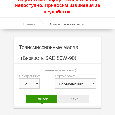
недоступно. Приносим извинения за
Акции
неудобства.
Моторные масла
Главная
Трансмиссионные масла
Синтетические масла
Полусинтетические масла
Трансмиссионные масла
Минеральные масла
(Вязкость SAE 80W-90)
Масло с молибденом
Линейка масел Molygen
Сравнение товаров (0)
На странице:
Сортировка:
Линейка масел Top Tec
Линейка масел Special Tec
Линейка масел Optimal
Список
Сетка
Присадки