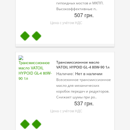
гипоидных мостов и МКПП.
Высокоэффективные п..
Велосипедная программа
507 грн.
Масла для лодочных моторов
Цена с учётом НДС
Моторное масло для мотоцикла
Оружейное масло
Садовая программа
Трансмиссионное масло
Промышленная программа
VATOIL HYPOID GL-4 80W-90 1л
Наличие:
Нет в наличии
Технологические жидкости
Всесезонное трансмиссионное
масло для механических
Зимняя программа
коробок передач и редукторов.
Снижает шумы при ро..
537 грн.
Цена с учётом НДС