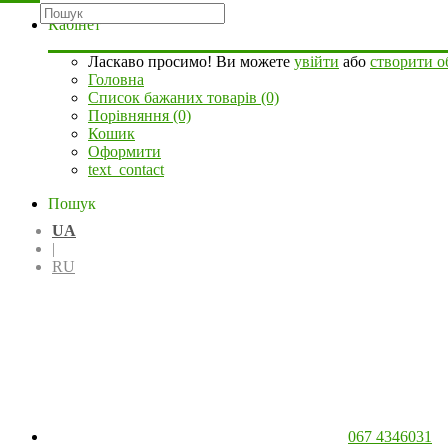
Кабінет
Ласкаво просимо! Ви можете
увійти
або
створити о
Головна
Список бажаних товарів (0)
Порівняння (0)
Кошик
Оформити
text_contact
Пошук
UA
|
RU
067 4346031