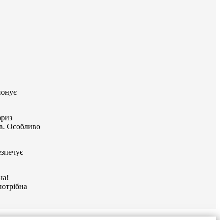
понує
фриз
ів. Особливо
езпечує
на!
потрібна