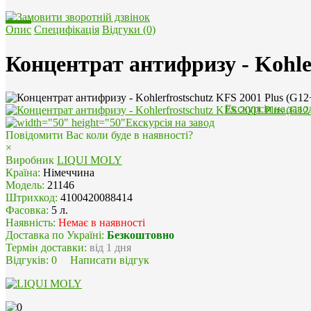
Опис
Специфікація
Відгуки (0)
Концентрат антифризу - Kohler
Екскурсія на заво
Повідомити Вас коли буде в наявності?
×
Виробник
LIQUI MOLY
Країна:
Німеччина
Модель:
21146
Штрихкод:
4100420088414
Фасовка:
5 л.
Наявність:
Немає в наявності
Доставка по Україні:
Безкоштовно
Термін доставки:
від 1 дня
Відгуків:
0
Написати відгук