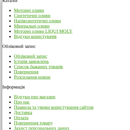
Каталог
Моторні оливи
Синтетичні оливи
Напівсинтетичні оливи
Мінеральні оливи
Моторні оливи LIQUI MOLY
Відгуки користувачів
Обліковий запис
Обліковий запис
Історія замовлень
Список бажаних товарів
Повернення
Розсилання новин
Інформація
Відгуки про магазин
Про нас
Правила та умови користування сайтом
Доставка
Оплата
Повернення товару
Захист персональних даних