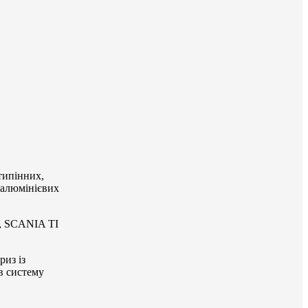
типінних,
і алюмінієвих
), SCANIA TI
риз із
 в систему