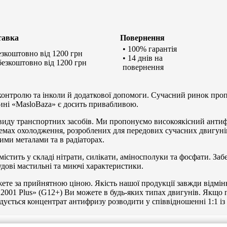
тавка
Повернення
• 100% гарантія
безкоштовно від 1200 грн
• 14 днів на
 безкоштовно від 1200 грн
повернення
контролю та інколи й додаткової допомоги. Сучасний ринок про
зині «MasloBaza» є досить привабливою.
о виду транспортних засобів. Ми пропонуємо високоякісний анти
темах охолодження, розроблених для передових сучасних двигун
кими металами та в радіаторах.
містить у складі нітрати, силікати, аміносполуки та фосфати. Заб
удові мастильні та миючі характеристики.
ете за прийнятною ціною. Якість нашої продукції завжди відмін
2001 Plus» (G12+) Ви можете в будь-яких типах двигунів. Якщо 
дується концентрат антифризу розводити у співвідношенні 1:1 із