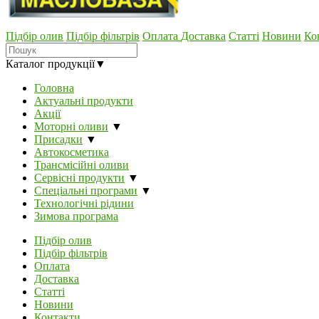
Підбір олив
Підбір фільтрів
Оплата
Доставка
Статті
Новини
Ко
Каталог продукції
▼
Головна
Актуальні продукти
Акції
Моторні оливи
▼
Присадки
▼
Автокосметика
Трансмісійні оливи
Сервісні продукти
▼
Спеціальні програми
▼
Технологічні рідини
Зимова програма
Підбір олив
Підбір фільтрів
Оплата
Доставка
Статті
Новини
Контакти