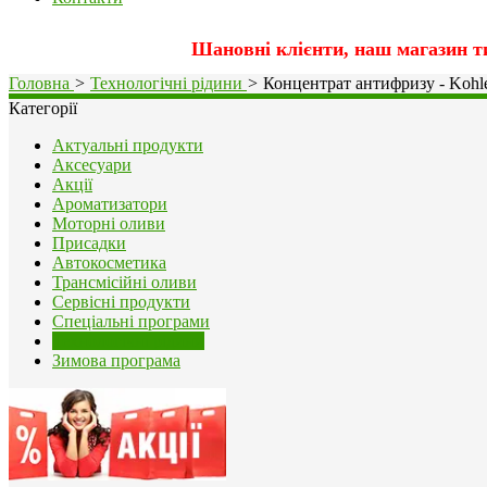
Шановні клієнти, наш магазин т
Головна
>
Технологічні рідини
>
Концентрат антифризу - Kohler
Категорії
Актуальні продукти
Аксесуари
Акції
Ароматизатори
Моторні оливи
Присадки
Автокосметика
Трансмісійні оливи
Сервісні продукти
Спеціальні програми
Технологічні рідини
Зимова програма