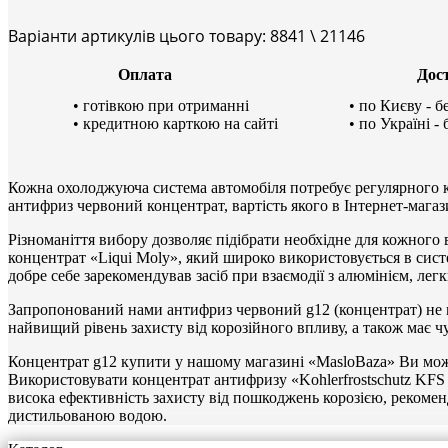
Варіанти артикулів цього товару: 8841 \ 21146
Оплата
Дос
• готівкою при отриманні
• по Києву - 
• кредитною карткою на сайті
• по Україні -
Кожна охолоджуюча система автомобіля потребує регулярного 
антифриз червоний концентрат, вартість якого в Інтернет-мага
Різноманіття вибору дозволяє підібрати необхідне для кожног
концентрат «Liqui Moly», який широко використовується в сис
добре себе зарекомендував засіб при взаємодії з алюмінієм, лег
Запропонований нами антифриз червоний g12 (концентрат)
не 
найвищий рівень захисту від корозійного впливу, а також має ч
Концентрат g12 купити
у нашому магазині «MasloBaza» Ви мож
Використовувати концентрат антифризу «Kohlerfrostschutz KFS 
висока ефективність захисту від пошкоджень корозією, рекомен
дистильованою водою.