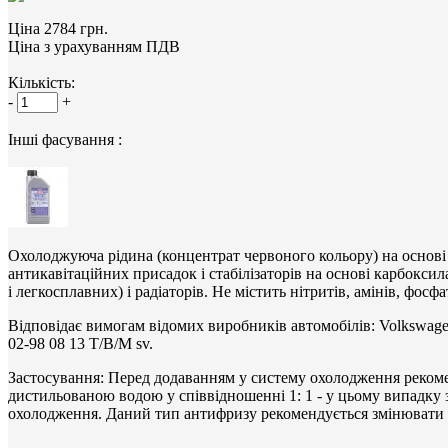
Ціна 2784 грн.
Ціна з урахуванням ПДВ
Кількість:
-
+
Інші фасування :
Охолоджуюча рідина (концентрат червоного кольору) на основі
антикавітаційних присадок і стабілізаторів на основі карбокси
і легкосплавних) і радіаторів. Не містить нітритів, амінів, фосфат
Відповідає вимогам відомих виробників автомобілів: Volkswa
02-98 08 13 T/B/M sv.
Застосування: Перед додаванням у систему охолодження рекомен
дистильованою водою у співвідношенні 1: 1 - у цьому випадку з
охолодження. Даний тип антифризу рекомендується змінювати 1