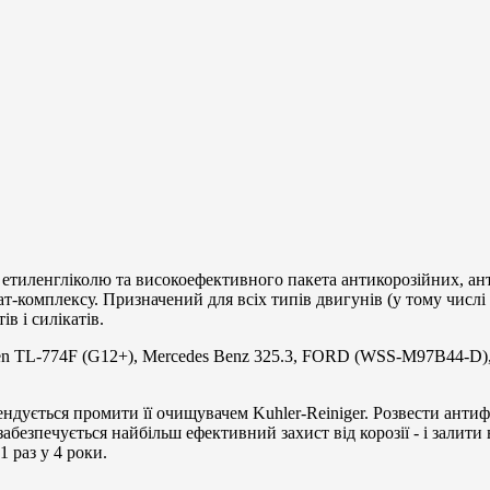
 етиленгліколю та високоефективного пакета антикорозійних, ан
лат-комплексу. Призначений для всіх типів двигунів (у тому числ
ів і силікатів.
gen TL-774F (G12+), Mercedes Benz 325.3, FORD (WSS-M97B44-D
дується промити її очищувачем Kuhler-Reiniger. Розвести антиф
абезпечується найбільш ефективний захист від корозії - і залити
 раз у 4 роки.