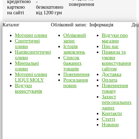
кредитною
-
повернення
карткою
безкоштовно
на сайті
від 1200 грн
Каталог
Обліковий запис
Інформація
Дод
Моторні оливи
Обліковий
Відгуки про
Синтетичні
запис
магазин
оливи
Історія
Про нас
Напівсинтетичні
замовлень
Правила та
оливи
Список
умови
Мінеральні
бажаних
користування
оливи
товарів
сайтом
Моторні оливи
Повернення
Доставка
LIQUI MOLY
Розсилання
Оплата
Відгуки
новин
Повернення
користувачів
товару
Захист
персональних
даних
Контакти
Статті
Новини