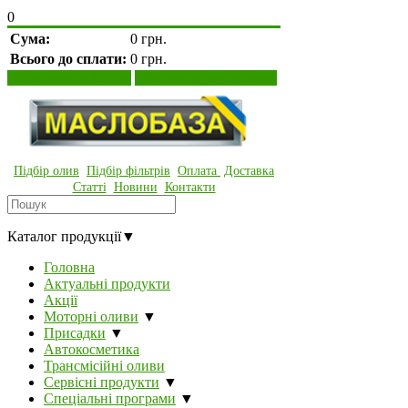
0
Сума:
0 грн.
Всього до сплати:
0 грн.
Переглянути кошик
Оформити замовлення
Підбір олив
Підбір фільтрів
Оплата
Доставка
Статті
Новини
Контакти
Каталог продукції
▼
Головна
Актуальні продукти
Акції
Моторні оливи
▼
Присадки
▼
Автокосметика
Трансмісійні оливи
Сервісні продукти
▼
Спеціальні програми
▼