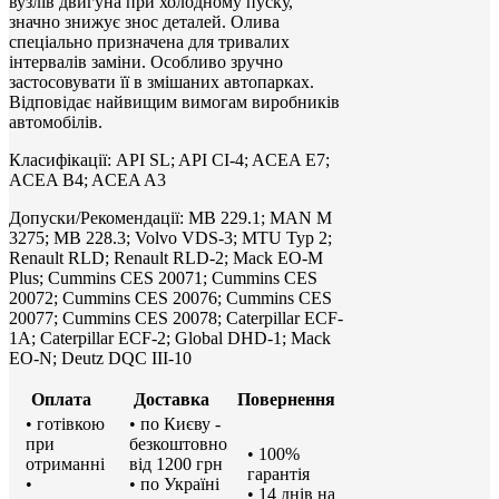
вузлів двигуна при холодному пуску,
значно знижує знос деталей. Олива
спеціально призначена для тривалих
інтервалів заміни. Особливо зручно
застосовувати її в змішаних автопарках.
Відповідає найвищим вимогам виробників
автомобілів.
Класифікації: API SL; API CI-4; ACEA E7;
ACEA B4; ACEA A3
Допуски/Рекомендації: MB 229.1; MAN M
3275; MB 228.3; Volvo VDS-3; MTU Typ 2;
Renault RLD; Renault RLD-2; Mack EO-M
Plus; Cummins CES 20071; Cummins CES
20072; Cummins CES 20076; Cummins CES
20077; Cummins CES 20078; Caterpillar ECF-
1A; Caterpillar ECF-2; Global DHD-1; Mack
EO-N; Deutz DQC III-10
Оплата
Доставка
Повернення
• готівкою
• по Києву -
при
безкоштовно
• 100%
отриманні
від 1200 грн
гарантія
•
• по Україні
• 14 днів на