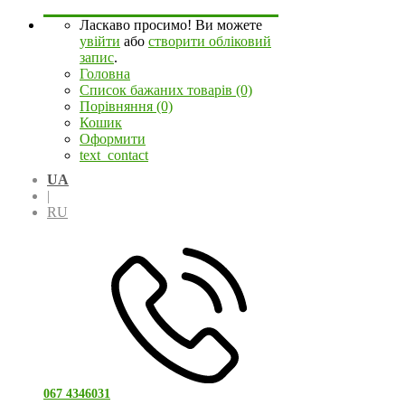
Ласкаво просимо! Ви можете
увійти
або
створити обліковий
запис
.
Головна
Список бажаних товарів (0)
Порівняння (0)
Кошик
Оформити
text_contact
UA
|
RU
067 4346031