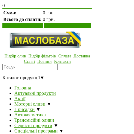
0
Сума:
0 грн.
Всього до сплати:
0 грн.
Переглянути кошик
Оформити замовлення
Підбір олив
Підбір фільтрів
Оплата
Доставка
Статті
Новини
Контакти
Каталог продукції
▼
Головна
Актуальні продукти
Акції
Моторні оливи
▼
Присадки
▼
Автокосметика
Трансмісійні оливи
Сервісні продукти
▼
Спеціальні програми
▼