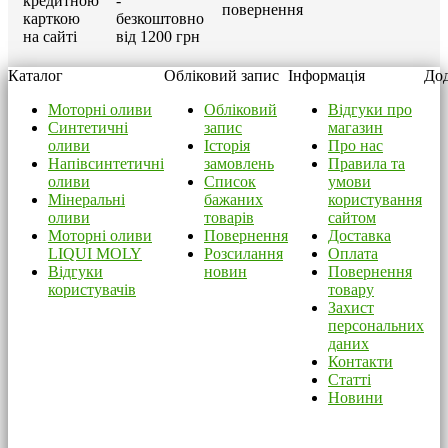
кредитною
-
повернення
карткою
безкоштовно
на сайті
від 1200 грн
Каталог
Обліковий запис
Інформація
Дод
Моторні оливи
Обліковий
Відгуки про
Синтетичні
запис
магазин
оливи
Історія
Про нас
Напівсинтетичні
замовлень
Правила та
оливи
Список
умови
Мінеральні
бажаних
користування
оливи
товарів
сайтом
Моторні оливи
Повернення
Доставка
LIQUI MOLY
Розсилання
Оплата
Відгуки
новин
Повернення
користувачів
товару
Захист
персональних
даних
Контакти
Статті
Новини