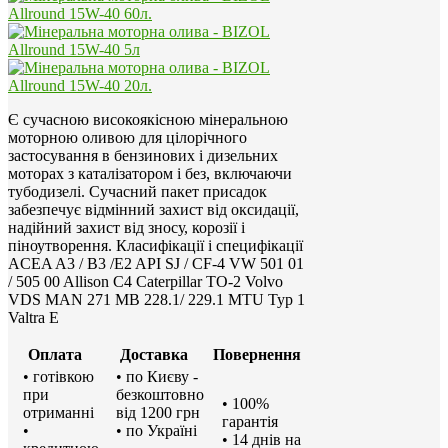
Є сучасною високоякісною мінеральною
моторною оливою для цілорічного
застосування в бензинових і дизельних
моторах з каталізатором і без, включаючи
тубодизелі. Сучасний пакет присадок
забезпечує відмінний захист від оксидації,
надійний захист від зносу, корозії і
піноутворення. Класифікації і специфікації
ACEA A3 / B3 /E2 API SJ / CF-4 VW 501 01
/ 505 00 Allison C4 Caterpillar TO-2 Volvo
VDS MAN 271 MB 228.1/ 229.1 MTU Typ 1
Valtra E
Оплата
Доставка
Повернення
• готівкою
• по Києву -
при
безкоштовно
• 100%
отриманні
від 1200 грн
гарантія
•
• по Україні
• 14 днів на