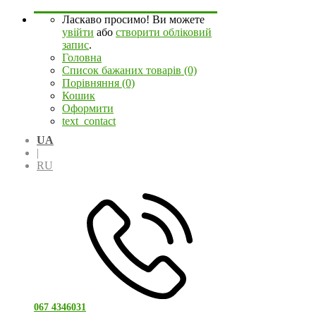
Ласкаво просимо! Ви можете
увійти
або
створити обліковий
запис
.
Головна
Список бажаних товарів (0)
Порівняння (0)
Кошик
Оформити
text_contact
UA
|
RU
067 4346031