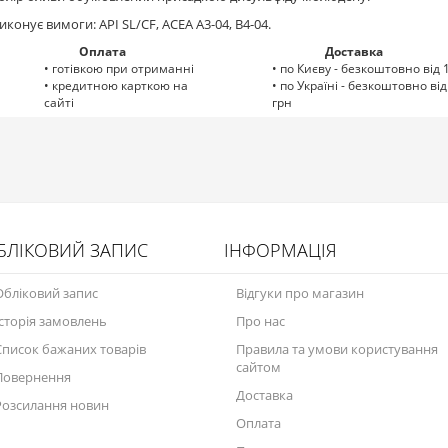
иконує вимоги: API SL/CF, ACEA A3-04, B4-04.
Оплата
Доставка
• готівкою при отриманні
• по Києву - безкоштовно від 
• кредитною карткою на
• по Україні - безкоштовно ві
сайті
грн
БЛІКОВИЙ ЗАПИС
ІНФОРМАЦІЯ
Обліковий запис
Відгуки про магазин
Історія замовлень
Про нас
Список бажаних товарів
Правила та умови користування
сайтом
Повернення
Доставка
Розсилання новин
Оплата