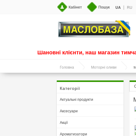
|
Кабінет
Пошук
UA
RU
Шановні клієнти, наш магазин тим
М
Головна
Моторні оливи
Категорії
Актуальні продукти
Аксесуари
Акції
Ароматизатори