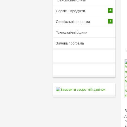
Сервісні продукти
Спеціальні програми
Технологічні рідини
Зимова програма
І
В
д
р
к