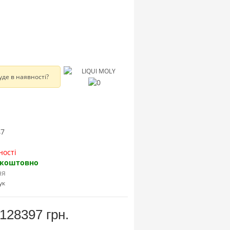
уде в наявності?
47
ності
зкоштовно
ня
ук
128397 грн.