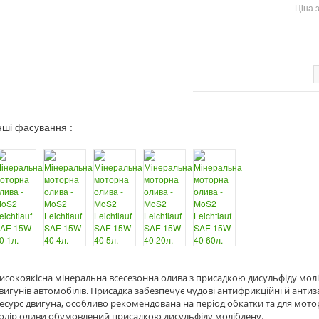
Ціна 
нші фасування :
исокоякісна мінеральна всесезонна олива з присадкою дисульфіду молі
вигунів автомобілів. Присадка забезпечує чудові антифрикційні й анти
есурс двигуна, особливо рекомендована на період обкатки та для мотор
олір оливи обумовлений присадкою дисульфіду молібдену.