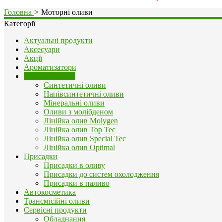
Головна
>
Моторні оливи
Категорії
Актуальні продукти
Аксесуари
Акції
Ароматизатори
Моторні оливи
Синтетичні оливи
Напівсинтетичні оливи
Мінеральні оливи
Оливи з молібденом
Лінійка олив Molygen
Лінійка олив Top Tec
Лінійка олив Special Tec
Лінійка олив Optimal
Присадки
Присадки в оливу
Присадки до систем охолодження
Присадки в паливо
Автокосметика
Трансмісійні оливи
Сервісні продукти
Обладнання