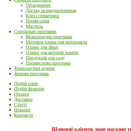
Обладнання
Догляд за кондиціонером
Клеї і герметики
Профі-серія
Мастила
Спеціальні програми
Велосипедна програма
Моторна олива для мотоцикла
Оливи для зброї
Оливи для моторів човнів
Продукція для саду
Промислова програма
Технологічні рідини
Зимова програма
Підбір олив
Підбір фільтрів
Оплата
Доставка
Статті
Новини
Контакти
Шановні клієнти, наш магазин т