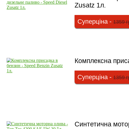
Zusatz 1л.
Суперціна -
1359 г
Комплексна приса
Суперціна -
1359 г
Синтетична мотор