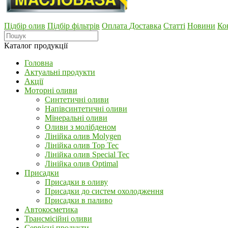
Підбір олив
Підбір фільтрів
Оплата
Доставка
Статті
Новини
Ко
Каталог продукції
Головна
Актуальні продукти
Акції
Моторні оливи
Синтетичні оливи
Напівсинтетичні оливи
Мінеральні оливи
Оливи з молібденом
Лінійка олив Molygen
Лінійка олив Top Tec
Лінійка олив Special Tec
Лінійка олив Optimal
Присадки
Присадки в оливу
Присадки до систем охолодження
Присадки в паливо
Автокосметика
Трансмісійні оливи
Сервісні продукти