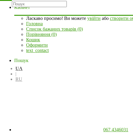
Кабінет
Ласкаво просимо! Ви можете
увійти
або
створити о
Головна
Список бажаних товарів (0)
Порівняння (0)
Кошик
Оформити
text_contact
Пошук
UA
|
RU
067 4346031