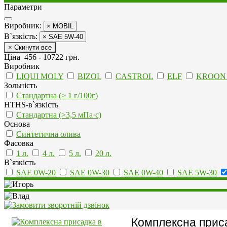
Параметри
Виробник:
× MOBIL
В`язкість:
× SAE 5W-40
× Скинути все
Ціна
456
-
10722
грн.
Виробник
LIQUI MOLY
BIZOL
CASTROL
ELF
KROON 
Зольність
Стандартна (≥ 1 г/100г)
HTHS-в`язкість
Стандартна (>3,5 мПа·с)
Основа
Синтетична олива
Фасовка
1 л.
4 л.
5 л.
20 л.
В`язкість
SAE 0W-20
SAE 0W-30
SAE 0W-40
SAE 5W-30
Комплексна приса