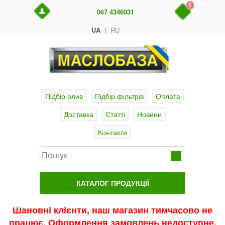
0
067 4346031
|
UA
RU
Підбір олив
Підбір фільтрів
Оплата
Доставка
Статті
Новини
Контакти
КАТАЛОГ ПРОДУКЦІЇ
Головна
Шановні клієнти, наш магазин тимчасово не
працює. Оформлення замовлень недоступне.
Актуальні продукти