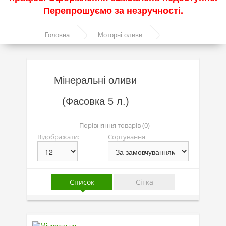
Перепрошуємо за незручності.
Акції
Головна
Моторні оливи
Моторні оливи
Мінеральні оливи
Синтетичні оливи
Напівсинтетичні оливи
Мінеральні оливи
Мінеральні оливи
(Фасовка 5 л.)
Оливи з молібденом
Порівняння товарів (0)
Лінійка олив Molygen
Відображати:
Сортування
Лінійка олив Top Tec
Лінійка олив Special Tec
Список
Сітка
Лінійка олив Optimal
Присадки