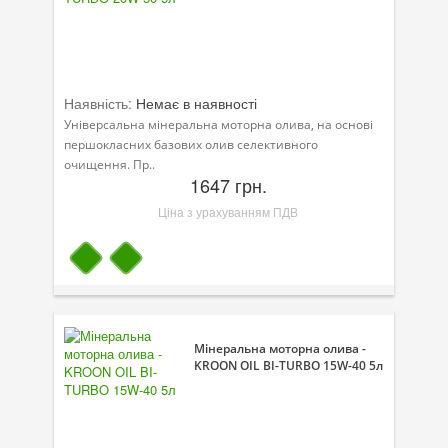
Велосипедна програма
Моторна олива для мотоцикла
Наявність:
Немає в наявності
Оливи для зброї
Універсальна мінеральна моторна олива, на основі
першокласних базових олив селективного
Оливи для моторів човнів
очищення. Пр..
1647 грн.
Продукція для саду
Ціна з урахуванням ПДВ
Промислова програма
Технологічні рідини
Зимова програма
Мінеральна моторна олива -
KROON OIL BI-TURBO 15W-40 5л