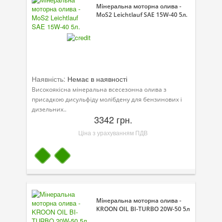
Мінеральна моторна олива -
Присадки в оливу
MoS2 Leichtlauf SAE 15W-40 5л.
Присадки до систем охолодження
Присадки в паливо
Автокосметика
Наявність:
Немає в наявності
Трансмісійні оливи
Високоякісна мінеральна всесезонна олива з
присадкою дисульфіду молібдену для бензинових і
Сервісні продукти
дизельних..
3342 грн.
Обладнання
Ціна з урахуванням ПДВ
Догляд за кондиціонером
Клеї і герметики
Профі-серія
Мастила
Мінеральна моторна олива -
KROON OIL BI-TURBO 20W-50 5л
Спеціальні програми