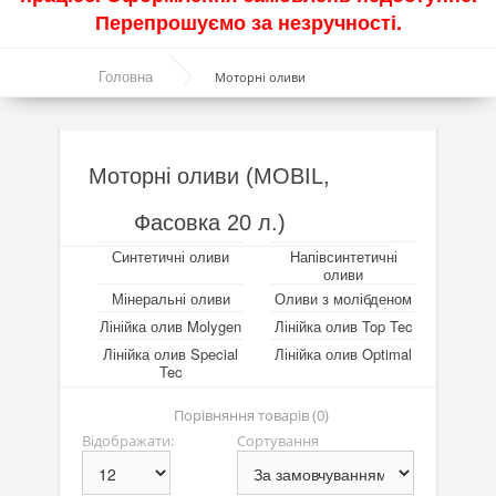
Перепрошуємо за незручності.
Акції
Головна
Моторні оливи
Моторні оливи
Синтетичні оливи
Напівсинтетичні оливи
Моторні оливи (MOBIL,
Мінеральні оливи
Фасовка 20 л.)
Оливи з молібденом
Синтетичні оливи
Напівсинтетичні
оливи
Лінійка олив Molygen
Мінеральні оливи
Оливи з молібденом
Лінійка олив Molygen
Лінійка олив Top Tec
Лінійка олив Top Tec
Лінійка олив Special
Лінійка олив Optimal
Tec
Лінійка олив Special Tec
Порівняння товарів (0)
Лінійка олив Optimal
Відображати:
Сортування
Присадки