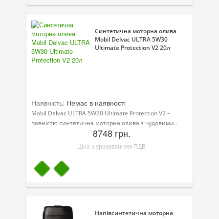
Велосипедна програма
Синтетична моторна олива
Моторна олива для мотоцикла
Mobil Delvac ULTRA 5W30
Ultimate Protection V2 20л
Оливи для зброї
Оливи для моторів човнів
Продукція для саду
Наявність:
Немає в наявності
Промислова програма
Mobil Delvac ULTRA 5W30 Ultimate Protection V2 –
повністю синтетична моторна олива з чудовими..
8748 грн.
Технологічні рідини
Ціна з урахуванням ПДВ
Зимова програма
Напівсинтетична моторна