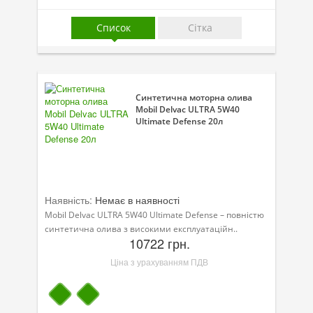
Присадки в оливу
Список
Сітка
Присадки до систем охолодження
Присадки в паливо
Автокосметика
Синтетична моторна олива
Mobil Delvac ULTRA 5W40
Трансмісійні оливи
Ultimate Defense 20л
Сервісні продукти
Обладнання
Наявність:
Немає в наявності
Догляд за кондиціонером
Mobil Delvac ULTRA 5W40 Ultimate Defense – повністю
Клеї і герметики
синтетична олива з високими експлуатаційн..
10722 грн.
Профі-серія
Ціна з урахуванням ПДВ
Мастила
Спеціальні програми