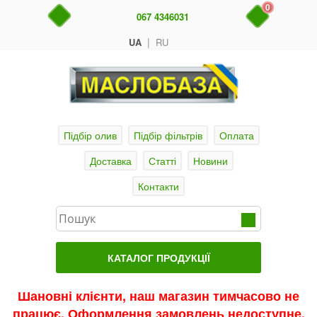
0
067 4346031
|
UA
RU
Підбір олив
Підбір фільтрів
Оплата
Доставка
Статті
Новини
Контакти
КАТАЛОГ ПРОДУКЦІЇ
Головна
Шановні клієнти, наш магазин тимчасово не
працює. Оформлення замовлень недоступне.
Актуальні продукти