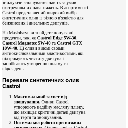
знижуючи зношування навіть за умов
екстремальних навантажень. В асортименті
Castrol представлений широкий вибір
синтетичних олив із різною в'язкістю для
бензинових і дизельних двигунів.
На Maslobaza ви знайдете популярні
продукти, такі як
Castrol Edge 5W-30
,
Castrol Magnatec 5W-40
та
Castrol GTX
10W-40
. Ці оливи відомі своїми
антиокислювальними властивостями, які
підтримують чистоту двигуна і
запобігають утворенню шламу та
відкладень.
Переваги синтетичних олив
Castrol
Максимальний захист від
зношування.
Оливи Castrol
утворюють надійну масляну плівку,
що захищає критичні деталі двигуна
від тертя та зношування.
Оптимальна робота при низьких
температурах.
Оливи, такі як Castrol