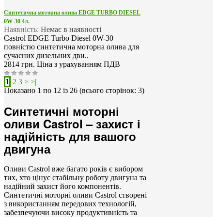
Синтетична моторна олива EDGE TURBO DIESEL
0W-30 4л.
Наявність:
Немає в наявності
Castrol EDGE Turbo Diesel 0W-30 —
повністю синтетична моторна олива для
сучасних дизельних дви..
2814 грн.
Ціна з урахуванням ПДВ
1
2
3
>
>|
Показано 1 по 12 із 26 (всього сторінок: 3)
Синтетичні моторні
оливи Castrol – захист і
надійність для вашого
двигуна
Оливи Castrol вже багато років є вибором
тих, хто цінує стабільну роботу двигуна та
надійний захист його компонентів.
Синтетичні моторні оливи Castrol створені
з використанням передових технологій,
забезпечуючи високу продуктивність та