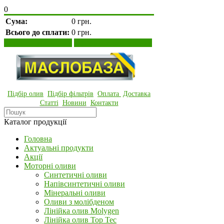
0
Сума:
0 грн.
Всього до сплати:
0 грн.
Переглянути кошик
Оформити замовлення
Підбір олив
Підбір фільтрів
Оплата
Доставка
Статті
Новини
Контакти
Каталог продукції
Головна
Актуальні продукти
Акції
Моторні оливи
Синтетичні оливи
Напівсинтетичні оливи
Мінеральні оливи
Оливи з молібденом
Лінійка олив Molygen
Лінійка олив Top Tec