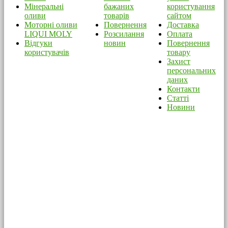
Мінеральні
бажаних
користування
оливи
товарів
сайтом
Моторні оливи
Повернення
Доставка
LIQUI MOLY
Розсилання
Оплата
Відгуки
новин
Повернення
користувачів
товару
Захист
персональних
даних
Контакти
Статті
Новини