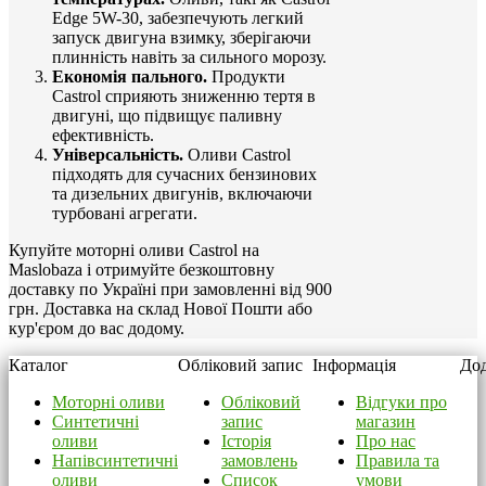
Edge 5W-30, забезпечують легкий
запуск двигуна взимку, зберігаючи
плинність навіть за сильного морозу.
Економія пального.
Продукти
Castrol сприяють зниженню тертя в
двигуні, що підвищує паливну
ефективність.
Універсальність.
Оливи Castrol
підходять для сучасних бензинових
та дизельних двигунів, включаючи
турбовані агрегати.
Купуйте моторні оливи Castrol на
Maslobaza і отримуйте безкоштовну
доставку по Україні при замовленні від 900
грн. Доставка на склад Нової Пошти або
кур'єром до вас додому.
Каталог
Обліковий запис
Інформація
Дод
Моторні оливи
Обліковий
Відгуки про
Синтетичні
запис
магазин
оливи
Історія
Про нас
Напівсинтетичні
замовлень
Правила та
оливи
Список
умови