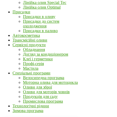
Лінійка олив Special Tec
Лінійка олив Optimal
Присадки
Присадки в оливу
Присадки до систем
охолодження
Присадки в паливо
Автокосметика
Трансмісійні оливи
Сервісні продукти
Обладнання
Догляд за кондиціонером
Клеї і герметики
Профі-серія
Мастила
Спеціальні програми
Велосипедна програма
Моторна олива для мотоцикла
Оливи для зброї
Оливи для моторів човнів
Продукція для саду
Промислова програма
Технологічні рідини
Зимова програма