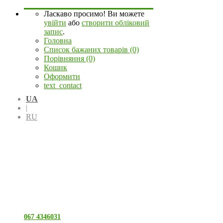
Ласкаво просимо! Ви можете
увійти
або
створити обліковий
запис
.
Головна
Список бажаних товарів (0)
Порівняння (0)
Кошик
Оформити
text_contact
UA
|
RU
067 4346031