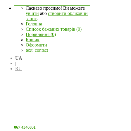
Ласкаво просимо! Ви можете
увійти
або
створити обліковий
запис
.
Головна
Список бажаних товарів (0)
Порівняння (0)
Кошик
Оформити
text_contact
UA
|
RU
067 4346031