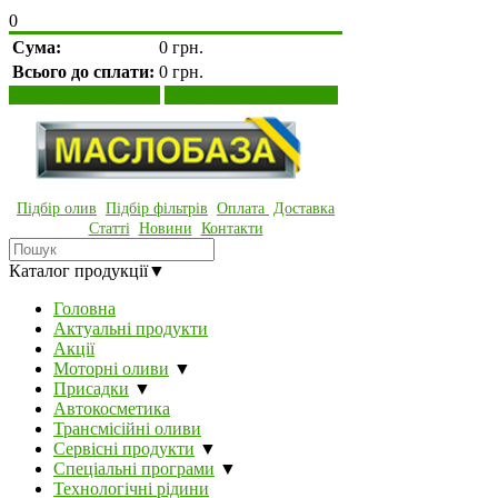
0
Сума:
0 грн.
Всього до сплати:
0 грн.
Переглянути кошик
Оформити замовлення
Підбір олив
Підбір фільтрів
Оплата
Доставка
Статті
Новини
Контакти
Каталог продукції
▼
Головна
Актуальні продукти
Акції
Моторні оливи
▼
Присадки
▼
Автокосметика
Трансмісійні оливи
Сервісні продукти
▼
Спеціальні програми
▼
Технологічні рідини