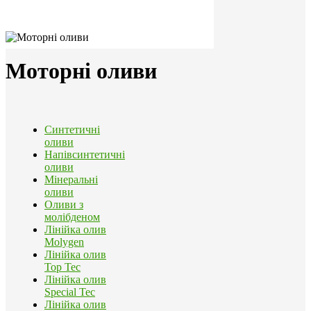
Моторні оливи
Синтетичні
оливи
Напівсинтетичні
оливи
Мінеральні
оливи
Оливи з
молібденом
Лінійка олив
Molygen
Лінійка олив
Top Tec
Лінійка олив
Special Tec
Лінійка олив