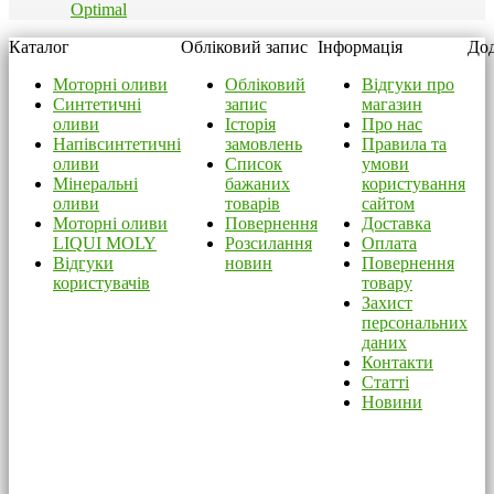
Optimal
Каталог
Обліковий запис
Інформація
Дод
Моторні оливи
Обліковий
Відгуки про
Синтетичні
запис
магазин
оливи
Історія
Про нас
Напівсинтетичні
замовлень
Правила та
оливи
Список
умови
Мінеральні
бажаних
користування
оливи
товарів
сайтом
Моторні оливи
Повернення
Доставка
LIQUI MOLY
Розсилання
Оплата
Відгуки
новин
Повернення
користувачів
товару
Захист
персональних
даних
Контакти
Статті
Новини