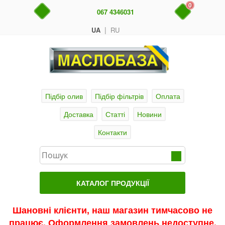
0
067 4346031
|
UA
RU
Підбір олив
Підбір фільтрів
Оплата
Доставка
Статті
Новини
Контакти
КАТАЛОГ ПРОДУКЦІЇ
Головна
Шановні клієнти, наш магазин тимчасово не
працює. Оформлення замовлень недоступне.
Актуальні продукти