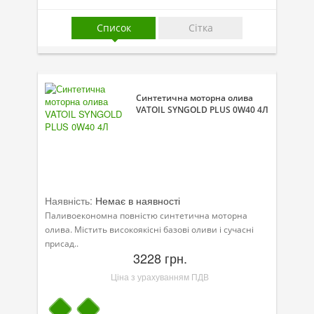
Присадки в оливу
Список
Сітка
Присадки до систем охолодження
Присадки в паливо
Автокосметика
Синтетична моторна олива
VATOIL SYNGOLD PLUS 0W40 4Л
Трансмісійні оливи
Сервісні продукти
Обладнання
Наявність:
Немає в наявності
Догляд за кондиціонером
Паливоекономна повністю синтетична моторна
Клеї і герметики
олива. Містить високоякісні базові оливи і сучасні
присад..
3228 грн.
Профі-серія
Ціна з урахуванням ПДВ
Мастила
Спеціальні програми