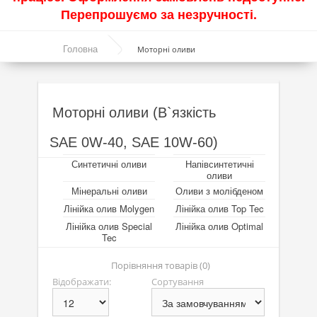
Перепрошуємо за незручності.
Акції
Головна
Моторні оливи
Моторні оливи
Синтетичні оливи
Напівсинтетичні оливи
Моторні оливи (В`язкість
Мінеральні оливи
SAE 0W-40, SAE 10W-60)
Оливи з молібденом
Синтетичні оливи
Напівсинтетичні
оливи
Лінійка олив Molygen
Мінеральні оливи
Оливи з молібденом
Лінійка олив Molygen
Лінійка олив Top Tec
Лінійка олив Top Tec
Лінійка олив Special
Лінійка олив Optimal
Tec
Лінійка олив Special Tec
Порівняння товарів (0)
Лінійка олив Optimal
Відображати:
Сортування
Присадки