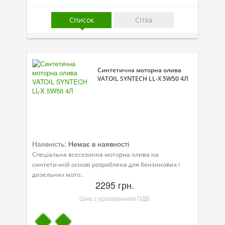
Присадки в оливу
Список
Сітка
Присадки до систем охолодження
Присадки в паливо
Автокосметика
Синтетична моторна олива
VATOIL SYNTECH LL-X 5W50 4Л
Трансмісійні оливи
Сервісні продукти
Обладнання
Наявність:
Немає в наявності
Догляд за кондиціонером
Спеціальна всесезонна моторна олива на
Клеї і герметики
синтетичній основі розроблена для бензинових і
дизельних мото..
2295 грн.
Профі-серія
Ціна з урахуванням ПДВ
Мастила
Спеціальні програми