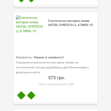
Велосипедна програма
Моторна олива для мотоцикла
Синтетична моторна олива
VATOIL SYNTECH LL-X 5W50 1Л
Оливи для зброї
Оливи для моторів човнів
Продукція для саду
Наявність:
Немає в наявності
Промислова програма
Спеціальна всесезонна моторна олива на
Технологічні рідини
синтетичній основі розроблена для бензинових і
дизельних мото..
Зимова програма
573 грн.
Ціна з урахуванням ПДВ