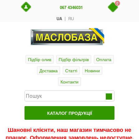
0
067 4346031
|
UA
RU
Підбір олив
Підбір фільтрів
Оплата
Доставка
Статті
Новини
Контакти
КАТАЛОГ ПРОДУКЦІЇ
Головна
Шановні клієнти, наш магазин тимчасово не
працює. Оформлення замовлень недоступне.
Актуальні продукти