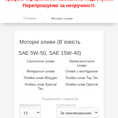
Перепрошуємо за незручності.
Акції
Головна
Моторні оливи
Моторні оливи
Синтетичні оливи
Напівсинтетичні оливи
Моторні оливи (В`язкість
Мінеральні оливи
SAE 5W-50, SAE 15W-40)
Оливи з молібденом
Синтетичні оливи
Напівсинтетичні
оливи
Лінійка олив Molygen
Мінеральні оливи
Оливи з молібденом
Лінійка олив Molygen
Лінійка олив Top Tec
Лінійка олив Top Tec
Лінійка олив Special
Лінійка олив Optimal
Tec
Лінійка олив Special Tec
Порівняння товарів (0)
Лінійка олив Optimal
Відображати:
Сортування
Присадки