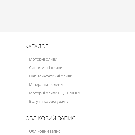
Присадки в оливу
Присадки до систем охолодження
Присадки в паливо
Автокосметика
КАТАЛОГ
Трансмісійні оливи
Моторні оливи
Сервісні продукти
Синтетичні оливи
Обладнання
Напівсинтетичні оливи
Мінеральні оливи
Догляд за кондиціонером
Моторні оливи LIQUI MOLY
Клеї і герметики
Відгуки користувачів
Профі-серія
ОБЛІКОВИЙ ЗАПИС
Мастила
Обліковий запис
Спеціальні програми