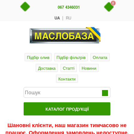
0
067 4346031
|
UA
RU
Підбір олив
Підбір фільтрів
Оплата
Доставка
Статті
Новини
Контакти
КАТАЛОГ ПРОДУКЦІЇ
Головна
Шановні клієнти, наш магазин тимчасово не
працює. Оформлення замовлень недоступне.
Актуальні продукти