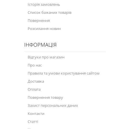
Історія замовлень
Велосипедна програма
Список бажаних товарів
Повернення
Моторна олива для мотоцикла
Розсилання новин
Оливи для зброї
ІНФОРМАЦІЯ
Оливи для моторів човнів
Продукція для саду
Відгуки про магазин
Про нас
Промислова програма
Правила та умови користування сайтом
Технологічні рідини
Доставка
Зимова програма
Оплата
Повернення товару
Захист персональних даних
Контакти
Статті