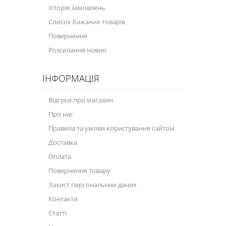
Історія замовлень
Велосипедна програма
Список бажаних товарів
Повернення
Моторна олива для мотоцикла
Розсилання новин
Оливи для зброї
ІНФОРМАЦІЯ
Оливи для моторів човнів
Продукція для саду
Відгуки про магазин
Про нас
Промислова програма
Правила та умови користування сайтом
Технологічні рідини
Доставка
Зимова програма
Оплата
Повернення товару
Захист персональних даних
Контакти
Статті