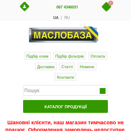
0
067 4346031
|
UA
RU
Підбір олив
Підбір фільтрів
Оплата
Доставка
Статті
Новини
Контакти
КАТАЛОГ ПРОДУКЦІЇ
Головна
Шановні клієнти, наш магазин тимчасово не
працює. Оформлення замовлень недоступне.
Актуальні продукти