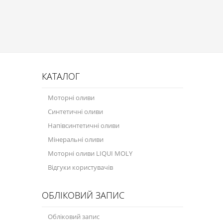
Присадки в оливу
Присадки до систем охолодження
Присадки в паливо
Автокосметика
КАТАЛОГ
Трансмісійні оливи
Моторні оливи
Сервісні продукти
Синтетичні оливи
Обладнання
Напівсинтетичні оливи
Мінеральні оливи
Догляд за кондиціонером
Моторні оливи LIQUI MOLY
Клеї і герметики
Відгуки користувачів
Профі-серія
ОБЛІКОВИЙ ЗАПИС
Мастила
Обліковий запис
Спеціальні програми