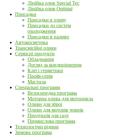
Лінійка олив Special Tec
Лінійка олив Optimal
Присадки
Присадки в оливу
Присадки до систем
охолодження
Присадки в паливо
Автокосметика
Трансмісійні оливи
Сервісні продукти
Обладнання
Догляд за кондиціонером
Клеї і герметики
Профі-серія
Мастила
Спеціальні програми
Велосипедна програма
Моторна олива для мотоцикла
Оливи для зброї
Оливи для моторів човнів
Продукція для саду
Промислова програма
Технологічні рідини
Зимова програма