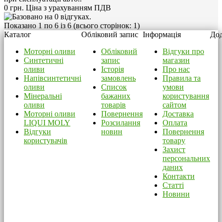
0 грн.
Ціна з урахуванням ПДВ
Показано 1 по 6 із 6 (всього сторінок: 1)
Каталог
Обліковий запис
Інформація
Дод
Моторні оливи
Обліковий
Відгуки про
Синтетичні
запис
магазин
оливи
Історія
Про нас
Напівсинтетичні
замовлень
Правила та
оливи
Список
умови
Мінеральні
бажаних
користування
оливи
товарів
сайтом
Моторні оливи
Повернення
Доставка
LIQUI MOLY
Розсилання
Оплата
Відгуки
новин
Повернення
користувачів
товару
Захист
персональних
даних
Контакти
Статті
Новини