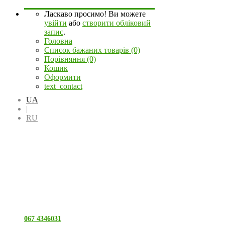
Ласкаво просимо! Ви можете
увійти
або
створити обліковий
запис
.
Головна
Список бажаних товарів (0)
Порівняння (0)
Кошик
Оформити
text_contact
UA
|
RU
067 4346031