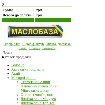
0
Сума:
0 грн.
Всього до сплати:
0 грн.
Переглянути кошик
Оформити замовлення
Підбір олив
Підбір фільтрів
Оплата
Доставка
Статті
Новини
Контакти
Каталог продукції
Головна
Актуальні продукти
Акції
Моторні оливи
Синтетичні оливи
Напівсинтетичні оливи
Мінеральні оливи
Оливи з молібденом
Лінійка олив Molygen
Лінійка олив Top Tec