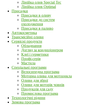
Лінійка олив Special Tec
Лінійка олив Optimal
Присадки
Присадки в оливу
Присадки до систем
охолодження
Присадки в паливо
Автокосметика
Трансмісійні оливи
Сервісні продукти
Обладнання
Догляд за кондиціонером
Клеї і герметики
Профі-серія
Мастила
Спеціальні програми
Велосипедна програма
Моторна олива для мотоцикла
Оливи для зброї
Оливи для моторів човнів
Продукція для саду
Промислова програма
Технологічні рідини
Зимова програма