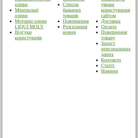
оливи
Список
умови
Мінеральні
бажаних
користування
оливи
товарів
сайтом
Моторні оливи
Повернення
Доставка
LIQUI MOLY
Розсилання
Оплата
Відгуки
новин
Повернення
користувачів
товару
Захист
персональних
даних
Контакти
Статті
Новини