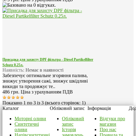
Присадка для захисту DPF фільтра - Diesel Partikelfilter
Schutz 0.25л.
Наявність:
Немає в наявності
Забезпечує оптимальне згоряння палива,
знижує утворення сажі, знижує шкідливі
викиди та продовжує те..
486 грн.
Ціна з урахуванням ПДВ
Показано 1 по 3 із 3 (всього сторінок: 1)
Каталог
Обліковий запис
Інформація
Дод
Моторні оливи
Обліковий
Відгуки про
Синтетичні
запис
магазин
оливи
Історія
Про нас
Напівсинтетичні
замовлень
Правила та