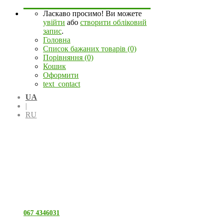
Ласкаво просимо! Ви можете
увійти
або
створити обліковий
запис
.
Головна
Список бажаних товарів (0)
Порівняння (0)
Кошик
Оформити
text_contact
UA
|
RU
067 4346031