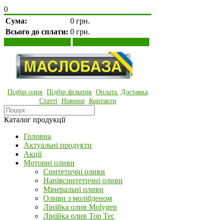
0
Сума:
0 грн.
Всього до сплати:
0 грн.
Переглянути кошик
Оформити замовлення
Підбір олив
Підбір фільтрів
Оплата
Доставка
Статті
Новини
Контакти
Каталог продукції
Головна
Актуальні продукти
Акції
Моторні оливи
Синтетичні оливи
Напівсинтетичні оливи
Мінеральні оливи
Оливи з молібденом
Лінійка олив Molygen
Лінійка олив Top Tec