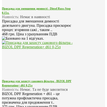
Присадка для зменшення димності - Diesel Russ-Stop
0.15л.
Наявність:
Немає в наявності
Присадка для зменшення димності
дизельного двигуна. Присадка прискорює
процес згоряння сажі , таким ..
468 грн.
Ціна з урахуванням ПДВ
Присадка для захисту сажового фільтра - BIZOL DPF
Regeneration+ d61 0,25л
Наявність:
Немає. Та не буде завозитися
BIZOL DPF Regeneration + d61 – це
потужна профілактична присадка,
призначена для продовження т..
375 грн.
Ціна з урахуванням ПДВ