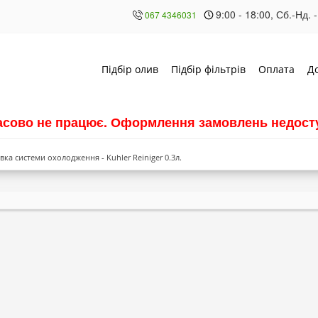
9:00 - 18:00, Сб.-Нд. -
067 4346031
Підбір олив
Підбір фільтрів
Оплата
Д
часово не працює. Оформлення замовлень недосту
ка системи охолодження - Kuhler Reiniger 0.3л.