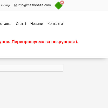
0
 вихідні
info@maslobaza.com
оставка
Статті
Новини
Контакти
пне. Перепрошуємо за незручності.