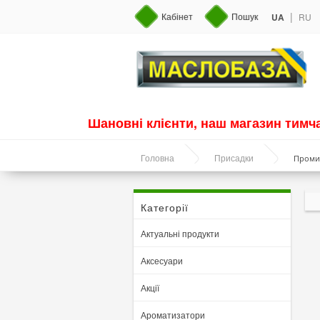
|
Кабінет
Пошук
UA
RU
Шановні клієнти, наш магазин тим
Промив
Головна
Присадки
Категорії
Актуальні продукти
Аксесуари
Акції
Ароматизатори