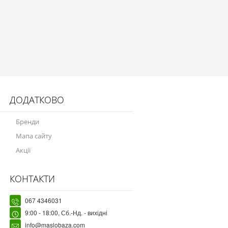
ДОДАТКОВО
Бренди
Мапа сайту
Акції
КОНТАКТИ
067 4346031
9:00 - 18:00, Сб.-Нд. - вихідні
info@maslobaza.com