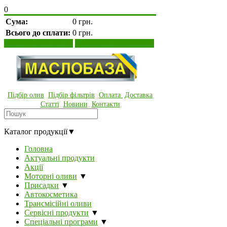
0
Сума:
0 грн.
Всього до сплати:
0 грн.
Переглянути кошик
Оформити замовлення
Підбір олив
Підбір фільтрів
Оплата
Доставка
Статті
Новини
Контакти
Каталог продукції
▼
Головна
Актуальні продукти
Акції
Моторні оливи
▼
Присадки
▼
Автокосметика
Трансмісійні оливи
Сервісні продукти
▼
Спеціальні програми
▼