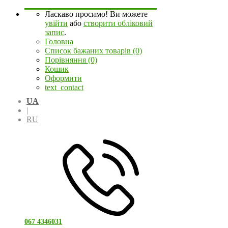
Ласкаво просимо! Ви можете
увійти
або
створити обліковий
запис
.
Головна
Список бажаних товарів (0)
Порівняння (0)
Кошик
Оформити
text_contact
UA
|
RU
067 4346031