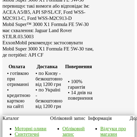
перевищує такі вимоги або відповідає їм:
ACEA A5/B5, API SP/SL/CF, Ford WSS-
M2C913-C, Ford WSS-M2C913-D
Mobil Super™ 3000 X1 Formula FE 5W-30
має схвалення: Jaguar Land Rover
STJLR.03.5003
ExxonMobil рекомендує застосовувати
Mobil Super 3000 X1 Formula FE 5W-30 там,
де потрібні: API CF
Оплата
Доставка
Повернення
• готівкою
• по Києву -
при
безкоштовно
• 100%
отриманні
від 1200 грн
гарантія
•
• по Україні
• 14 днів на
кредитною
-
повернення
карткою
безкоштовно
на сайті
від 1200 грн
Каталог
Обліковий запис
Інформація
Дод
Моторні оливи
Обліковий
Відгуки про
Синтетичні
запис
магазин