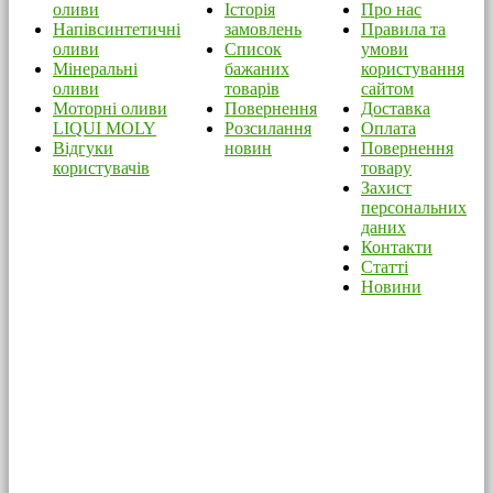
оливи
Історія
Про нас
Напівсинтетичні
замовлень
Правила та
оливи
Список
умови
Мінеральні
бажаних
користування
оливи
товарів
сайтом
Моторні оливи
Повернення
Доставка
LIQUI MOLY
Розсилання
Оплата
Відгуки
новин
Повернення
користувачів
товару
Захист
персональних
даних
Контакти
Статті
Новини