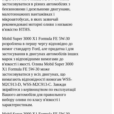
застосовуватися в різних автомобілях з
бензиновими і дизельними двигунами,
малотоннажних вантажівках і
мікроавтобусах, в яких зазвичай
рекомендовані моторні оливи з низькою
в'язкістю HTHS.
Mobil Super 3000 X1 Formula FE 5W-30
розроблена в першу чергу відповідно до
вимог стандарту Ford, але придатна і для
застосування в двигунах автомобілів інших
марок з відповідними вимогами до
в'язкості і якості. Олива Mobil Super 3000
X1 Formula FE 5W-30 може
застосовуватися у всіх двигунах, що
вимагають відповідності вимогам WSS-
M2C913-D, WSS-M2C913-C. Завжди
звіряйтеся з керівництвом по експлуатації
Вашого автомобіля для правильного
вибору оливи по класу в'язкості і
характеристикам.
Mobil Super 3000 X1 Formula FE 5W-30