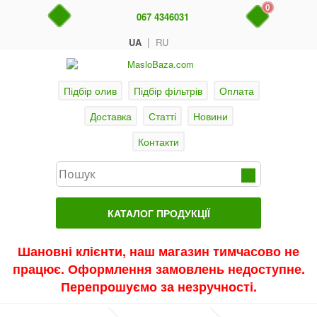
0
067 4346031
|
UA
RU
Підбір олив
Підбір фільтрів
Оплата
Доставка
Статті
Новини
Контакти
КАТАЛОГ ПРОДУКЦІЇ
Головна
Шановні клієнти, наш магазин тимчасово не
працює. Оформлення замовлень недоступне.
Актуальні продукти
Перепрошуємо за незручності.
Акції