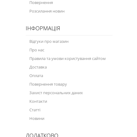
Повернення
Моторна олива для мотоцикла
Розсилання новин
Оливи для зброї
ІНФОРМАЦІЯ
Оливи для моторів човнів
Продукція для саду
Відгуки про магазин
Про нас
Промислова програма
Правила та умови користування сайтом
Технологічні рідини
Доставка
Зимова програма
Оплата
Повернення товару
Захист персональних даних
Контакти
Статті
Новини
ДОДАТКОВО