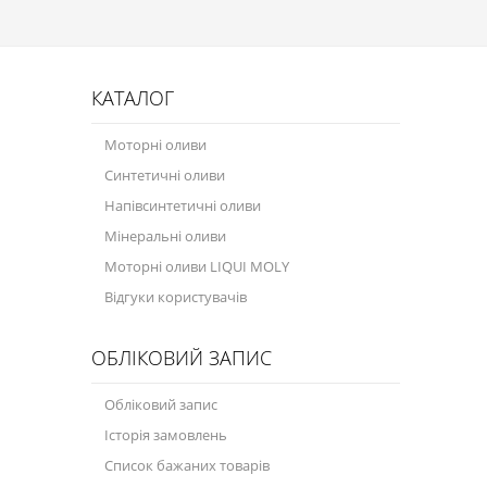
Присадки в паливо
Автокосметика
КАТАЛОГ
Трансмісійні оливи
Моторні оливи
Сервісні продукти
Синтетичні оливи
Обладнання
Напівсинтетичні оливи
Мінеральні оливи
Догляд за кондиціонером
Моторні оливи LIQUI MOLY
Клеї і герметики
Відгуки користувачів
Профі-серія
ОБЛІКОВИЙ ЗАПИС
Мастила
Обліковий запис
Спеціальні програми
Історія замовлень
Велосипедна програма
Список бажаних товарів