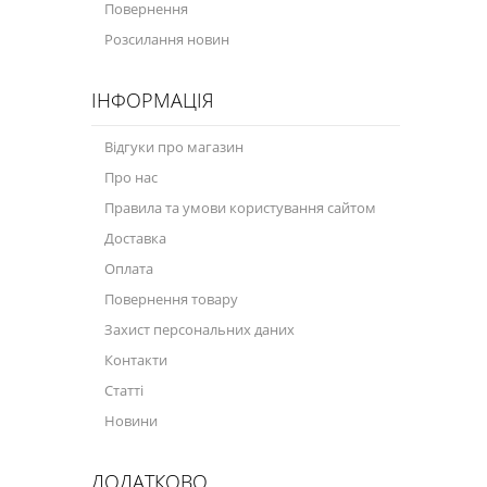
Повернення
Моторна олива для мотоцикла
Розсилання новин
Оливи для зброї
ІНФОРМАЦІЯ
Оливи для моторів човнів
Продукція для саду
Відгуки про магазин
Про нас
Промислова програма
Правила та умови користування сайтом
Технологічні рідини
Доставка
Зимова програма
Оплата
Повернення товару
Захист персональних даних
Контакти
Статті
Новини
ДОДАТКОВО