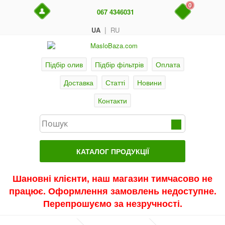
0
067 4346031
|
UA
RU
Підбір олив
Підбір фільтрів
Оплата
Доставка
Статті
Новини
Контакти
КАТАЛОГ ПРОДУКЦІЇ
Головна
Шановні клієнти, наш магазин тимчасово не
працює. Оформлення замовлень недоступне.
Актуальні продукти
Перепрошуємо за незручності.
Акції