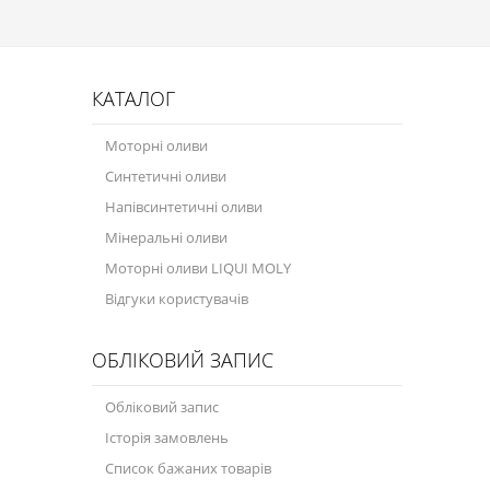
Присадки в паливо
Автокосметика
КАТАЛОГ
Трансмісійні оливи
Моторні оливи
Сервісні продукти
Синтетичні оливи
Обладнання
Напівсинтетичні оливи
Мінеральні оливи
Догляд за кондиціонером
Моторні оливи LIQUI MOLY
Клеї і герметики
Відгуки користувачів
Профі-серія
ОБЛІКОВИЙ ЗАПИС
Мастила
Обліковий запис
Спеціальні програми
Історія замовлень
Велосипедна програма
Список бажаних товарів