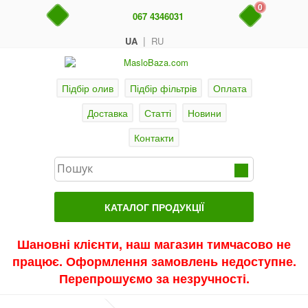
0
067 4346031
|
UA
RU
Підбір олив
Підбір фільтрів
Оплата
Доставка
Статті
Новини
Контакти
КАТАЛОГ ПРОДУКЦІЇ
Головна
Шановні клієнти, наш магазин тимчасово не
працює. Оформлення замовлень недоступне.
Актуальні продукти
Перепрошуємо за незручності.
Акції