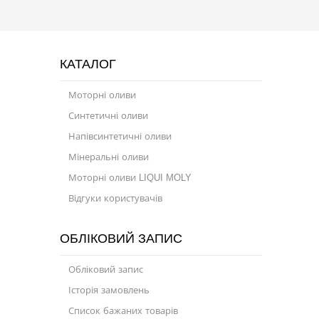
Присадки в паливо
Автокосметика
КАТАЛОГ
Трансмісійні оливи
Моторні оливи
Сервісні продукти
Синтетичні оливи
Обладнання
Напівсинтетичні оливи
Мінеральні оливи
Догляд за кондиціонером
Моторні оливи LIQUI MOLY
Клеї і герметики
Відгуки користувачів
Профі-серія
ОБЛІКОВИЙ ЗАПИС
Мастила
Обліковий запис
Спеціальні програми
Історія замовлень
Велосипедна програма
Список бажаних товарів