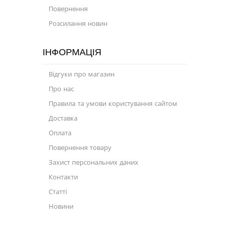
Моторна олива для мотоцикла
Повернення
Розсилання новин
Оливи для зброї
Оливи для моторів човнів
ІНФОРМАЦІЯ
Продукція для саду
Відгуки про магазин
Промислова програма
Про нас
Технологічні рідини
Правила та умови користування сайтом
Доставка
Зимова програма
Оплата
Повернення товару
Захист персональних даних
Контакти
Статті
Новини