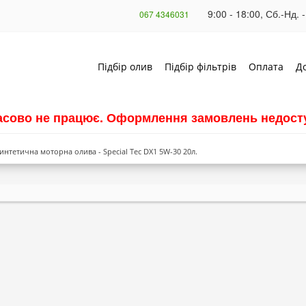
9:00 - 18:00, Сб.-Нд. -
067 4346031
Підбір олив
Підбір фільтрів
Оплата
Д
часово не працює. Оформлення замовлень недосту
интетична моторна олива - Special Tec DX1 5W-30 20л.