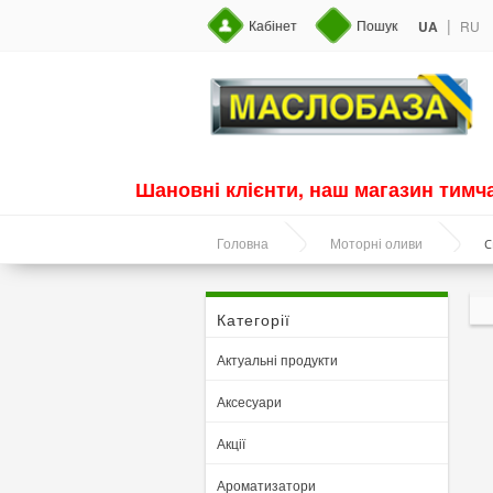
|
Кабінет
Пошук
UA
RU
Шановні клієнти, наш магазин тим
С
Головна
Моторні оливи
Категорії
Актуальні продукти
Аксесуари
Акції
Ароматизатори