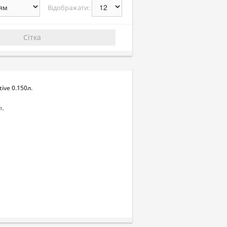
Відображати:
Сітка
ive 0.150л.
а,