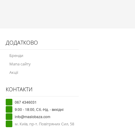
ДОДАТКОВО
Бренди
Мапа сайту
Акції
КОНТАКТИ
067 4346031
9:00 - 18:00, Сб.-Нд. - вихідні
info@maslobaza.com
м. Київ, пр-т. Повітряних Сил, 58