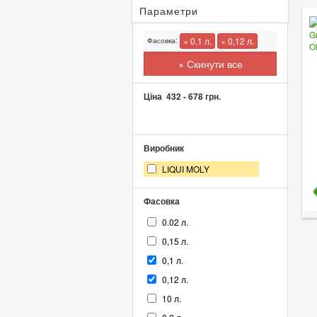
Параметри
× 0,1 л.
× 0,12 л.
Фасовка:
× Скинути все
Ціна
432
-
678
грн.
Виробник
LIQUI MOLY
Фасовка
0.02 л.
0,15 л.
0,1 л.
0,12 л.
10 л.