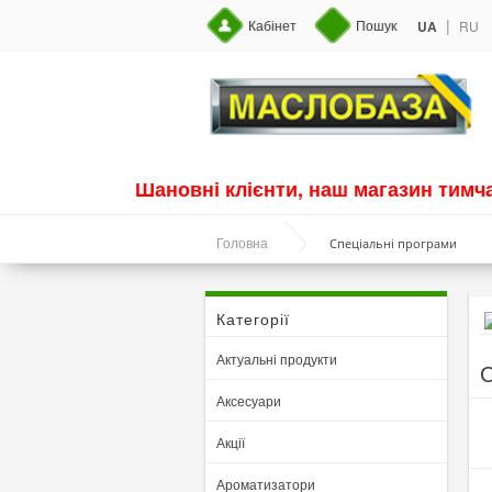
|
Кабінет
Пошук
UA
RU
Шановні клієнти, наш магазин тим
Спеціальні програми
Головна
Категорії
Актуальні продукти
С
Аксесуари
Акції
Ароматизатори