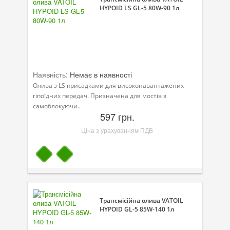
HYPOID LS GL-5 80W-90 1л
Велосипедна програма
Моторна олива для мотоцикла
Оливи для зброї
Наявність:
Немає в наявності
Оливи для моторів човнів
Олива з LS присадками для високонавантажених
гіпоїдних передач. Призначена для мостів з
Продукція для саду
самоблокуючи..
597 грн.
Промислова програма
Ціна з урахуванням ПДВ
Технологічні рідини
Зимова програма
Трансмісійна олива VATOIL
HYPOID GL-5 85W-140 1л