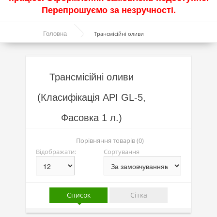
Перепрошуємо за незручності.
Акції
Головна
Трансмісійні оливи
Моторні оливи
Синтетичні оливи
Напівсинтетичні оливи
Трансмісійні оливи
Мінеральні оливи
(Класифікація API GL-5,
Оливи з молібденом
Фасовка 1 л.)
Лінійка олив Molygen
Порівняння товарів (0)
Лінійка олив Top Tec
Відображати:
Сортування
Лінійка олив Special Tec
Лінійка олив Optimal
Список
Сітка
Присадки