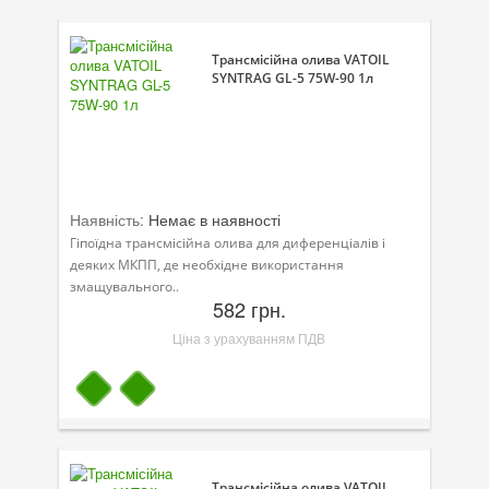
Присадки в оливу
Присадки до систем охолодження
Трансмісійна олива VATOIL
SYNTRAG GL-5 75W-90 1л
Присадки в паливо
Автокосметика
Трансмісійні оливи
Наявність:
Немає в наявності
Сервісні продукти
Гіпоїдна трансмісійна олива для диференціалів і
деяких МКПП, де необхідне використання
Обладнання
змащувального..
582 грн.
Догляд за кондиціонером
Ціна з урахуванням ПДВ
Клеї і герметики
Профі-серія
Мастила
Спеціальні програми
Трансмісійна олива VATOIL