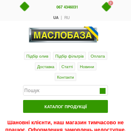
0
067 4346031
|
UA
RU
Підбір олив
Підбір фільтрів
Оплата
Доставка
Статті
Новини
Контакти
КАТАЛОГ ПРОДУКЦІЇ
Головна
Шановні клієнти, наш магазин тимчасово не
працює. Оформлення замовлень недоступне.
Актуальні продукти