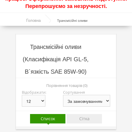
Перепрошуємо за незручності.
Акції
Головна
Трансмісійні оливи
Моторні оливи
Синтетичні оливи
Напівсинтетичні оливи
Трансмісійні оливи
Мінеральні оливи
(Класифікація API GL-5,
Оливи з молібденом
В`язкість SAE 85W-90)
Лінійка олив Molygen
Порівняння товарів (0)
Лінійка олив Top Tec
Відображати:
Сортування
Лінійка олив Special Tec
Лінійка олив Optimal
Список
Сітка
Присадки