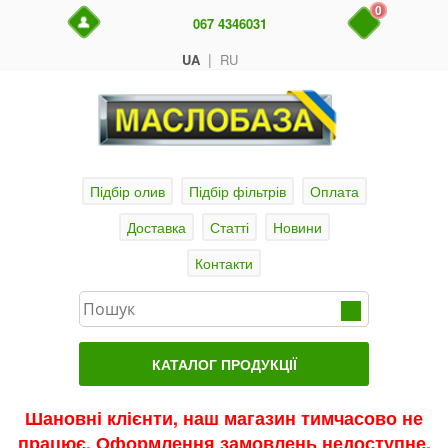
0
067 4346031
|
UA
RU
Підбір олив
Підбір фільтрів
Оплата
Доставка
Статті
Новини
Контакти
КАТАЛОГ ПРОДУКЦІЇ
Головна
Шановні клієнти, наш магазин тимчасово не
працює. Оформлення замовлень недоступне.
Актуальні продукти