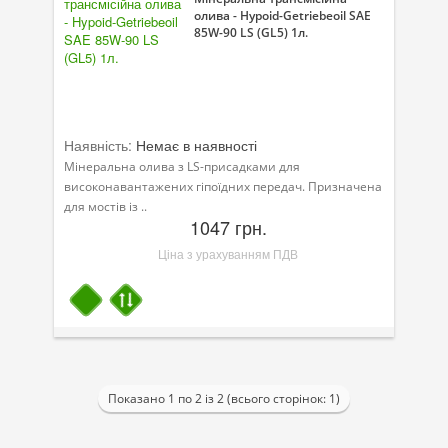
олива - Hypoid-Getriebeoil SAE
85W-90 LS (GL5) 1л.
Велосипедна програма
Моторна олива для мотоцикла
Оливи для зброї
Наявність:
Немає в наявності
Оливи для моторів човнів
Мінеральна олива з LS-присадками для
високонавантажених гіпоїдних передач. Призначена
Продукція для саду
для мостів із ..
1047 грн.
Промислова програма
Ціна з урахуванням ПДВ
Технологічні рідини
Зимова програма
Показано 1 по 2 із 2 (всього сторінок: 1)