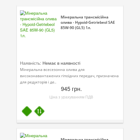
Присадки в оливу
Присадки до систем охолодження
Мінеральна трансмісійна
олива - Hypoid-Getriebeol SAE
85W-90 (GL5) 1л.
Присадки в паливо
Автокосметика
Трансмісійні оливи
Наявність:
Немає в наявності
Сервісні продукти
Мінеральна всесезонна олива для
високонавантажених гіпоїдних передач, призначена
Обладнання
для редукторів і де..
945 грн.
Догляд за кондиціонером
Ціна з урахуванням ПДВ
Клеї і герметики
Профі-серія
Мастила
Спеціальні програми
Мінеральна трансмісійна