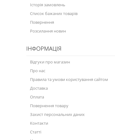
Історія замовлень
Велосипедна програма
Список бажаних товарів
Повернення
Моторна олива для мотоцикла
Розсилання новин
Оливи для зброї
ІНФОРМАЦІЯ
Оливи для моторів човнів
Продукція для саду
Відгуки про магазин
Про нас
Промислова програма
Правила та умови користування сайтом
Технологічні рідини
Доставка
Зимова програма
Оплата
Повернення товару
Захист персональних даних
Контакти
Статті