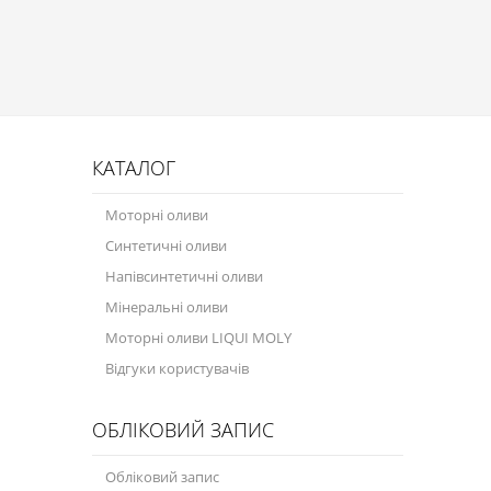
Присадки в оливу
Присадки до систем охолодження
Присадки в паливо
Автокосметика
КАТАЛОГ
Трансмісійні оливи
Моторні оливи
Сервісні продукти
Синтетичні оливи
Обладнання
Напівсинтетичні оливи
Мінеральні оливи
Догляд за кондиціонером
Моторні оливи LIQUI MOLY
Клеї і герметики
Відгуки користувачів
Профі-серія
ОБЛІКОВИЙ ЗАПИС
Мастила
Обліковий запис
Спеціальні програми