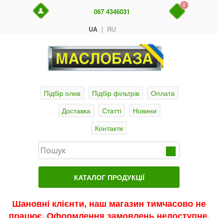
0
067 4346031
|
UA
RU
Підбір олив
Підбір фільтрів
Оплата
Доставка
Статті
Новини
Контакти
КАТАЛОГ ПРОДУКЦІЇ
Головна
Шановні клієнти, наш магазин тимчасово не
працює. Оформлення замовлень недоступне.
Актуальні продукти