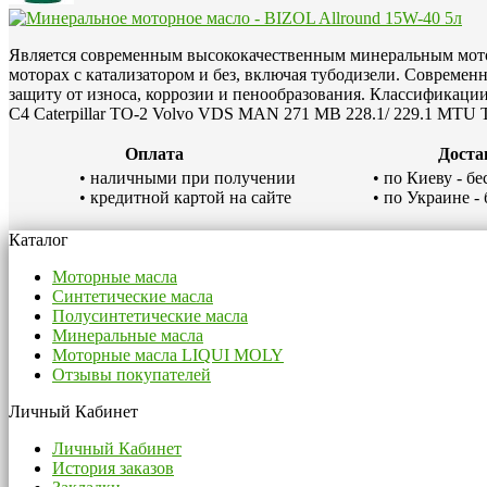
Является современным высококачественным минеральным мото
моторах с катализатором и без, включая тубодизели. Совреме
защиту от износа, коррозии и пенообразования. Классификации 
C4 Caterpillar TO-2 Volvo VDS MAN 271 MB 228.1/ 229.1 MTU Ty
Оплата
Доста
• наличными при получении
• по Киеву - б
• кредитной картой на сайте
• по Украине -
Рекомендуемые товары
Противоизносная присадка для двигателя - Oil Additiv 0.3л.
759 грн.
Каталог
Моторные масла
Синтетические масла
Полусинтетические масла
Минеральные масла