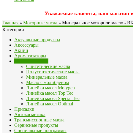
Уважаемые клиенты, наш магазин вр
Главная
»
Моторные масла
»
Минеральное моторное масло - BI
Категории
Актуальные продукты
Аксессуары
Акции
Ароматизаторы
Моторные масла
Синтетические масла
Полусинтетические масла
Минеральные масла
Масло с молибденом
Линейка масел Molygen
Линейка масел Top Tec
Линейка масел Special Tec
Линейка масел Optimal
Присадки
Автокосметика
Трансмиссионные масла
Сервисные продукты
Специальные программы