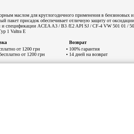
рным маслом для круглогодичного применения в бензиновых и
нный пакет присадок обеспечивает отличную защиту от оксидаци
и спецификации ACEA A3 / B3 /E2 API SJ / CF-4 VW 501 01 / 505
p 1 Valtra E
вка
Возврат
есплатно от 1200 грн
• 100% гарантия
 бесплатно от 1200 грн
• 14 дней на возврат