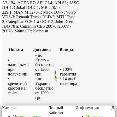
A3 / B4; ACEA E7; API CI-4; API SL; JASO
DH-1; Global DHD-1; MB 228.1 /
229.1; MAN M 3275-1; Mack EO-N; Volvo
VDS-3; Renault Trucks RLD-2; MTU Type
2; Caterpillar ECF-1-a / ECF-2; John Deere
JDQ 78 a; Cummins CES 20076 /20077 /
20078; Valtra CR; Komatsu
Оплата
Доставка
Возврат
• по
•
Киеву -
наличными
бесплатно
при
от 1200
• 100%
получении
грн
гарантия
•
• по
• 14 дней
кредитной
Украине -
на возврат
картой на
бесплатно
сайте
от 1200
грн
Каталог
Личный
Информация
До
Кабинет
Моторные масла
Отзывы о